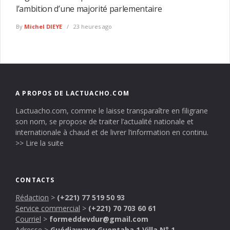
l’ambition d’une majorité parlementaire
By
Michel DIEYE
23 heures ago
A PROPOS DE LACTUACHO.COM
Lactuacho.com, comme le laisse transparaître en filigrane
son nom, se propose de traiter l’actualité nationale et
internationale à chaud et de livrer l’information en continu.
>> Lire la suite
CONTACTS
Rédaction
>
(+221) 77 519 50 93
Service commercial
>
(+221) 70 703 60 61
Courriel
>
formeddevdur@gmail.com
Adresse
>
Guédiawaye Guentaba 1 Villa N° 1