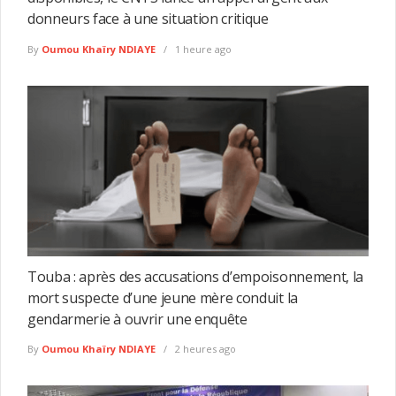
donneurs face à une situation critique
By
Oumou Khaïry NDIAYE
1 heure ago
Touba : après des accusations d’empoisonnement, la
mort suspecte d’une jeune mère conduit la
gendarmerie à ouvrir une enquête
By
Oumou Khaïry NDIAYE
2 heures ago