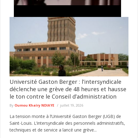
Tentative de braquage d’un multiservice à Jaxaay :
le présumé agresseur envoyé au parquet
Le Commissariat d’arrondissement de Jaxaay a annoncé le
défèrement au parquet d’un individu mis en cause dans une
affaire de ...
lire plus
Université Gaston Berger : l’intersyndicale
déclenche une grève de 48 heures et hausse
le ton contre le Conseil d’administration
By
Oumou Khaïry NDIAYE
juillet 19, 2026
La tension monte à l’Université Gaston Berger (UGB) de
Saint-Louis. L’intersyndicale des personnels administratifs,
techniques et de service a lancé une grève...