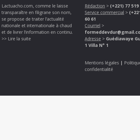
Lactuacho.com, comme le laisse
Rédaction
>
(+221) 77 519
transparaître en filigrane son nom,
Service commercial
>
(+22
se propose de traiter l’actualité
60 61
nationale et internationale à chaud
Courriel
>
et de livrer l’information en continu.
formeddevdur@gmail.c
>> Lire la suite
Adresse
>
Guédiawaye G
1 Villa N° 1
Mentions légales
|
Politiqu
confidentialité