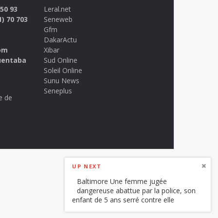
 50 93
Leral.net
1) 70 703
Seneweb
Gfm
DakarActu
om
Xibar
uentaba
Sud Online
Soleil Online
Sunu News
Seneplus
e de
UP NEXT
Baltimore Une femme jugée
dangereuse abattue par la police, son
enfant de 5 ans serré contre elle