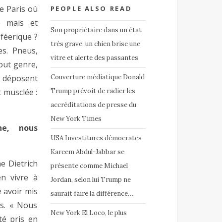
de Paris où
PEOPLE ALSO READ
e maïs et
Son propriétaire dans un état
 féerique ?
très grave, un chien brise une
es. Pneus,
vitre et alerte des passantes
out genre,
i déposent
Couverture médiatique Donald
 musclée :
Trump prévoit de radier les
accréditations de presse du
New York Times
e, nous
USA Investitures démocrates
Kareem Abdul-Jabbar se
he Dietrich
présente comme Michael
n vivre à
Jordan, selon lui Trump ne
e avoir mis
saurait faire la différence…
s. « Nous
New York El Loco, le plus
té pris en