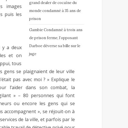
grand dealer de cocaïne du
es images
monde condamné à 35 ans de
s puis les
prison
Gambie Condamné à trois ans
de prison ferme, l’opposant
Darboe déverse sa bille sur le
l y a deux
juge
les et on
ppui, tous
es gens se plaignaient de leur ville
n’était pas avec moi ? » Explique le
Pour l’aider dans son combat, la
vigilant » – 80 personnes qui font
cheurs ou encore les gens qui se
us accompagnent », se réjouit-on à
services de la ville, et parfois par le
itable travail de détective privé pour