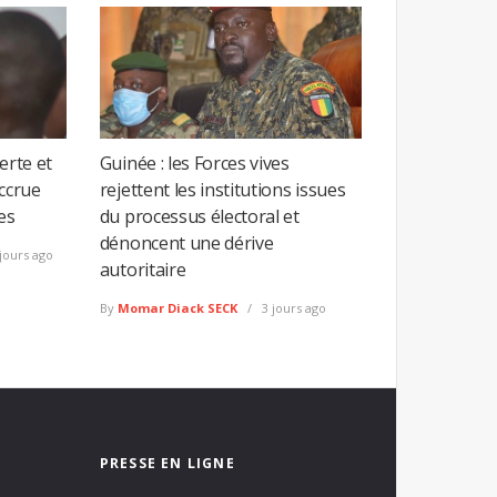
erte et
Guinée : les Forces vives
accrue
rejettent les institutions issues
es
du processus électoral et
dénoncent une dérive
jours ago
autoritaire
By
Momar Diack SECK
3 jours ago
PRESSE EN LIGNE