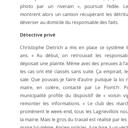
photo par un riverain », poursuit l’édile. L
montrent alors un camion récupérant les détritu
déverser au domicile du responsable des faits.
Détective privé
Christophe Dietrich a mis en place ce système i
ans. « Au début, on retrouvait les responsab
déposait une plainte. Même avec des preuves à l’a
les cas ont été classés sans suite. Ça empirait, l
sale. Que pouvais-je faire d’autre puisque la loi 
maire, en colère, contacté par Le Point.fr. 
municipalité profite du dispositif de « voisin 
remonter les informations. « Le club des mar
promènent le week-end, tous les Lagnevillois no
la mairie. Mais le gros du travail est réalisé par les 
maire lui-même. Ancien policier, il se livre à un vér