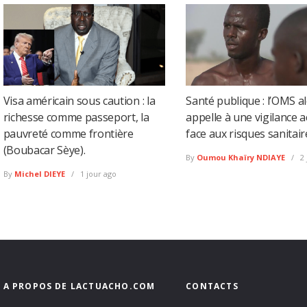
Visa américain sous caution : la
Santé publique : l’OMS al
richesse comme passeport, la
appelle à une vigilance 
pauvreté comme frontière
face aux risques sanitair
(Boubacar Sèye).
By
Oumou Khaïry NDIAYE
2 
By
Michel DIEYE
1 jour ago
A PROPOS DE LACTUACHO.COM
CONTACTS