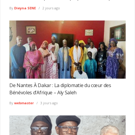
By
Dieyna SENE
2 jours ago
De Nantes À Dakar : La diplomatie du cœur des
Bénévoles d’Afrique – Aly Saleh
By
webmaster
3 jours ago