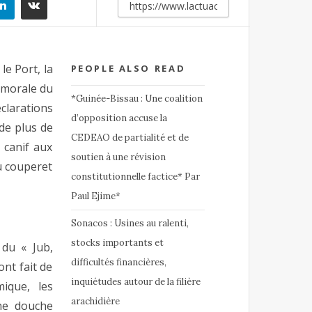
le Port, la
PEOPLE ALSO READ
n morale du
*Guinée-Bissau : Une coalition
clarations
d’opposition accuse la
de plus de
CEDEAO de partialité et de
 canif aux
soutien à une révision
u couperet
constitutionnelle factice* Par
Paul Ejime*
Sonacos : Usines au ralenti,
stocks importants et
 du « Jub,
difficultés financières,
ont fait de
inquiétudes autour de la filière
mique, les
arachidière
une douche