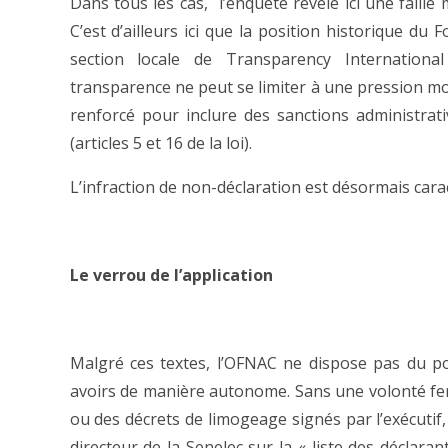
Dans tous les cas, l’enquête révèle ici une faille
C’est d’ailleurs ici que la position historique du
section locale de Transparency Internationa
transparence ne peut se limiter à une pression mor
renforcé pour inclure des sanctions administrat
(articles 5 et 16 de la loi).
L’infraction de non-déclaration est désormais cara
Le verrou de l’application
Malgré ces textes, l’OFNAC ne dispose pas du po
avoirs de manière autonome. Sans une volonté fe
ou des décrets de limogeage signés par l’exécutif,
directeur de la Senelec sur la « liste des déclaran