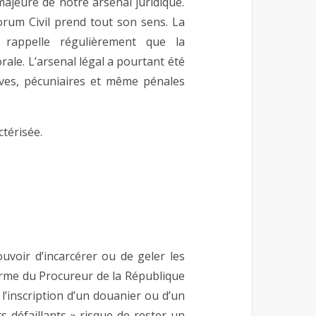
 majeure de notre arsenal juridique.
 Forum Civil prend tout son sens. La
l rappelle régulièrement que la
ale. L’arsenal légal a pourtant été
ives, pécuniaires et même pénales
ctérisée.
uvoir d’incarcérer ou de geler les
rme du Procureur de la République
 l’inscription d’un douanier ou d’un
ts défaillants » risque de rester un