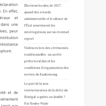
déclaration
Élections locales de 2027:
. En effet,
quand des retards
éraux et
administratifs et le silence de
i dans une
l’État nourrissent les
ives, peur
interrogations sur un éventuel
institution
report
ésistance
Violences lors des cérémonies
upture.
traditionnelles : un arrêté
préfectoral durcit les
conditions d’organisation des
sorties du Kankourang
Le pari de la non
restructuration de la dette du
nité et de
Sénégal: a quitte ou double ?
l’avènement
Par Souley Wade
 lancé par