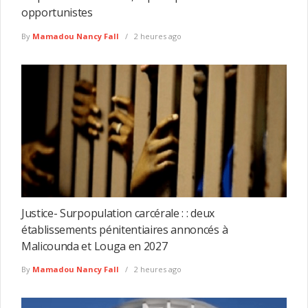
opportunistes
By
Mamadou Nancy Fall
2 heures ago
Justice- Surpopulation carcérale : : deux
établissements pénitentiaires annoncés à
Malicounda et Louga en 2027
By
Mamadou Nancy Fall
2 heures ago