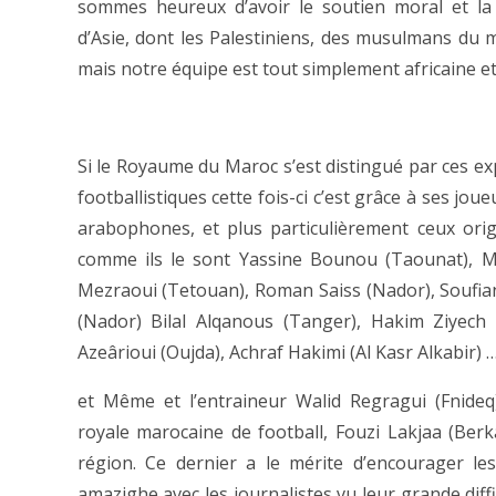
sommes heureux d’avoir le soutien moral et l
d’Asie, dont les Palestiniens, des musulmans du mo
mais notre équipe est tout simplement africaine et 
Si le Royaume du Maroc s’est distingué par ces ex
footballistiques cette fois-ci c’est grâce à ses 
arabophones, et plus particulièrement ceux orig
comme ils le sont Yassine Bounou (Taounat), M
Mezraoui (Tetouan), Roman Saiss (Nador), Soufia
(Nador) Bilal Alqanous (Tanger), Hakim Ziyech 
Azeârioui (Oujda), Achraf Hakimi (Al Kasr Alkabir) 
et Même et l’entraineur Walid Regragui (Fnideq)
royale marocaine de football, Fouzi Lakjaa (Ber
région. Ce dernier a le mérite d’encourager le
amazighe avec les journalistes vu leur grande diffi