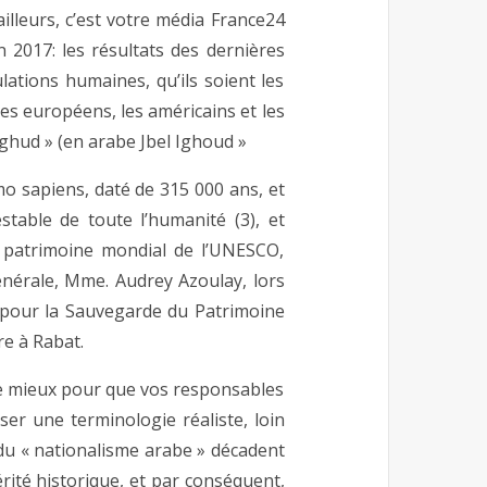
ailleurs, c’est votre média France24
in 2017: les résultats des dernières
ations humaines, qu’ils soient les
les européens, les américains et les
Ighud » (en arabe Jbel Ighoud »
omo sapiens, daté de 315 000 ans, et
stable de toute l’humanité (3), et
 patrimoine mondial de l’UNESCO,
énérale, Mme. Audrey Azoulay, lors
 pour la Sauvegarde du Patrimoine
re à Rabat.
tre mieux pour que vos responsables
iser une terminologie réaliste, loin
du « nationalisme arabe » décadent
vérité historique, et par conséquent,