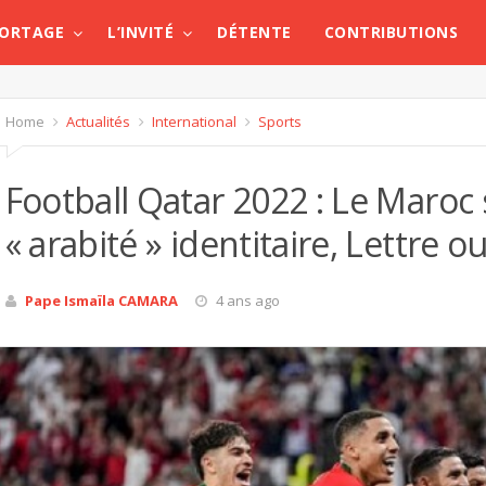
PORTAGE
L’INVITÉ
DÉTENTE
CONTRIBUTIONS
Home
Actualités
International
Sports
Football Qatar 2022 : Le Maro
« arabité » identitaire, Lettre o
Pape Ismaïla CAMARA
4 ans ago