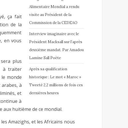
Alimentaire Mondial a rendu
visite au Président de la
é, ça fait
Commission de la CEDEAO
tion de la
équemment
Interview imaginaire avec le
e, en vous
Président Macksall sur l’après
deuxième mandat. Par Amadou
Lamine Sall Poète
 sera plus
 à traiter
Après sa qualification
t le monde
historique : Le mot « Maroc »
 arabes, à
Tweeté 2,2 millions de fois ces
liminés, et
dernières heures
continue à
ée aux huitième de ce mondial.
 les Amazighs, et les Africains nous