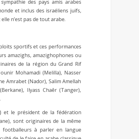
a sympathie des pays amis arabes
nde et inclus des israéliens juifs,
elle n’est pas de tout arabe.
ploits sportifs et ces performances
joueurs amazighs, amazighophones ou
inaires de la région du Grand Rif
ounir Mohamadi (Melilla), Nasser
ne Amrabet (Nador), Salim Amellah
(Berkane), Ilyass Chaêr (Tanger),
…
 et le président de la fédération
kane), sont originaires de la même
s footballeurs à parler en langue
culté de le faire en arabe classique