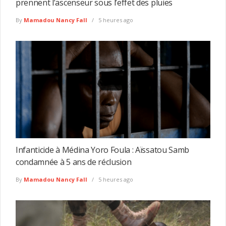
prennent l’ascenseur sous l’effet des pluies
By
Mamadou Nancy Fall
5 heures ago
Infanticide à Médina Yoro Foula : Aïssatou Samb
condamnée à 5 ans de réclusion
By
Mamadou Nancy Fall
5 heures ago