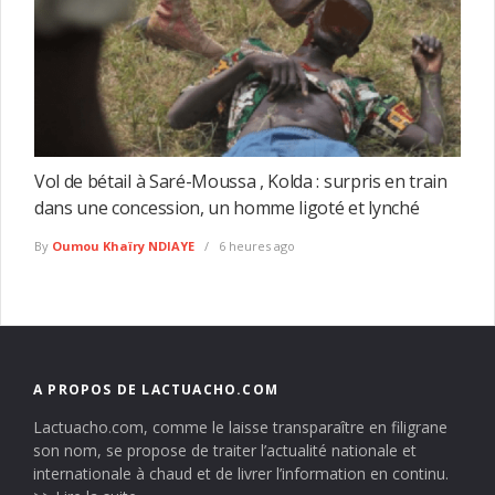
Vol de bétail à Saré-Moussa , Kolda : surpris en train
dans une concession, un homme ligoté et lynché
By
Oumou Khaïry NDIAYE
6 heures ago
A PROPOS DE LACTUACHO.COM
Lactuacho.com, comme le laisse transparaître en filigrane
son nom, se propose de traiter l’actualité nationale et
internationale à chaud et de livrer l’information en continu.