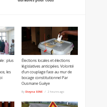
e : plus
Élections locales et élections
législatives anticipées. Volonté
ce, les
d’un couplage face au mur de
oi
bocage constitutionnel Par
Ousmane Guèye
By
Dieyna SENE
2 heures ago