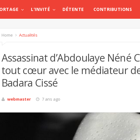
PORTAGE
L’INVITÉ
DÉTENTE
CONTRIBUTIONS
Home
Actualités
Assassinat d’Abdoulaye Néné C
tout cœur avec le médiateur d
Badara Cissé
webmaster
7 ans ago