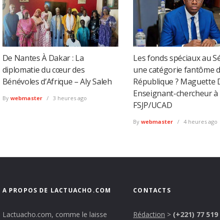
De Nantes À Dakar : La
Les fonds spéciaux au Sé
diplomatie du cœur des
une catégorie fantôme d
Bénévoles d’Afrique – Aly Saleh
République ? Maguette 
Enseignant-chercheur à 
By
webmaster
3 heures ago
FSJP/UCAD
By
webmaster
4 heures ago
A PROPOS DE LACTUACHO.COM
CONTACTS
Lactuacho.com, comme le laisse
Rédaction
>
(+221) 77 519