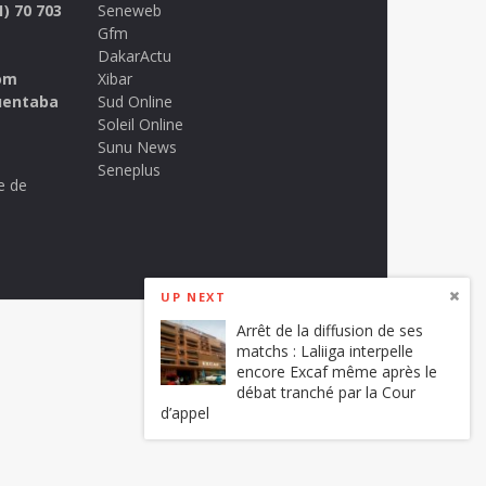
1) 70 703
Seneweb
Gfm
DakarActu
om
Xibar
uentaba
Sud Online
Soleil Online
Sunu News
Seneplus
e de
UP NEXT
Arrêt de la diffusion de ses
matchs : Laliiga interpelle
encore Excaf même après le
débat tranché par la Cour
d’appel