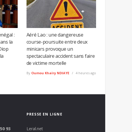
négal :
Aéré Lao : une dangereuse
ans la
course-poursuite entre deux
Diop
minicars provoque un
la
spectaculaire accident sans faire
de victime mortelle
By
Oumou Khaïry NDIAYE
4 heures ago
PRESSE EN LIGNE
 50 93
Leral.net