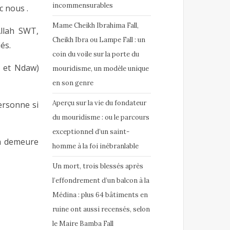
incommensurables
c nous .
Mame Cheikh Ibrahima Fall,
Allah SWT,
Cheikh Ibra ou Lampe Fall : un
és.
coin du voile sur la porte du
é et Ndaw)
mouridisme, un modèle unique
en son genre
Aperçu sur la vie du fondateur
ersonne si
du mouridisme : ou le parcours
exceptionnel d’un saint-
sa demeure
homme à la foi inébranlable
Un mort, trois blessés après
l’effondrement d’un balcon à la
Médina : plus 64 bâtiments en
ruine ont aussi recensés, selon
le Maire Bamba Fall