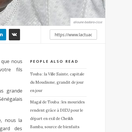
alioune-badara-cisse
n que nous
PEOPLE ALSO READ
otre fils
Touba : la Ville Sainte, capitale
du Moudisme, grandit de jour
us grande
en jour
Sénégalais
Magal de Touba : les mourides
rendent grâce à DIEU pour le
départ en exil de Cheikh
e, nous la
Bamba, source de bienfaits
gard des