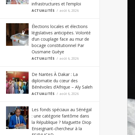
infrastructures et l’emploi
ACTUALITÉS
août 6, 2026
Élections locales et élections
législatives anticipées. Volonté
d’un couplage face au mur de
bocage constitutionnel Par
Ousmane Guèye
ACTUALITÉS
août 6, 2026
De Nantes À Dakar : La
diplomatie du cœur des
Bénévoles d’Afrique – Aly Saleh
ACTUALITÉS
août 6, 2026
Les fonds spéciaux au Sénégal
: une catégorie fantôme dans
la République ? Maguette Diop
Enseignant-chercheur à la
FSJP/UCAD