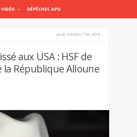
VIDÉO
DÉPÊCHES APO
jeudi, octobre 17th, 2019
issé aux USA : HSF de
e la République Alioune