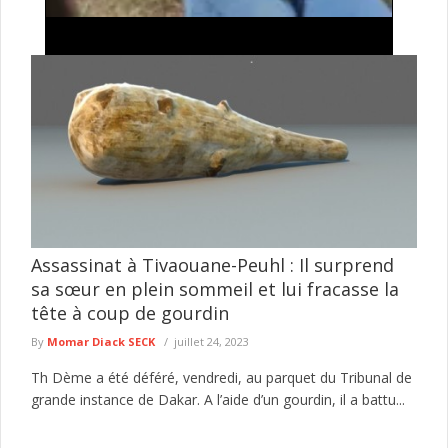
Vol de bétail à Saré-Moussa , Kolda : surpris en
train dans une concession, un homme ligoté et
lynché
Un homme soupçonné d’avoir tenté de voler du bétail dans une
concession à Saré-Moussa, dans le département de Kolda, a ...
lire plus
Assassinat à Tivaouane-Peuhl : Il surprend
sa sœur en plein sommeil et lui fracasse la
tête à coup de gourdin
By
Momar Diack SECK
juillet 24, 2023
Th Dème a été déféré, vendredi, au parquet du Tribunal de
grande instance de Dakar. A l’aide d’un gourdin, il a battu...