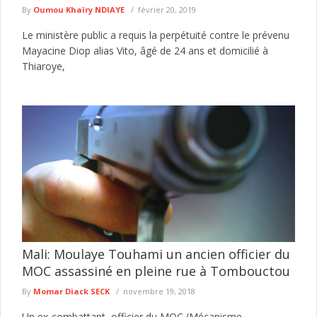
By
Oumou Khaïry NDIAYE
février 20, 2019
Le ministère public a requis la perpétuité contre le prévenu
Mayacine Diop alias Vito, âgé de 24 ans et domicilié à
Thiaroye,
Mali: Moulaye Touhami un ancien officier du
MOC assassiné en pleine rue à Tombouctou
By
Momar Diack SECK
novembre 19, 2018
Un ex-combattant, officier du MOC (Mécanisme