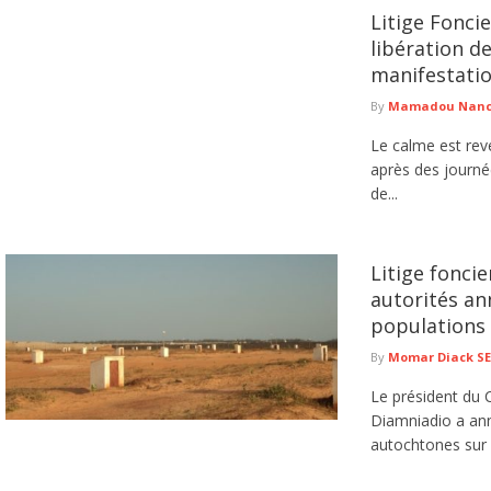
Litige Fonci
libération de
manifestati
By
Mamadou Nancy
Le calme est rev
après des journée
de...
Litige fonci
autorités an
populations
By
Momar Diack S
Le président du C
Diamniadio a ann
autochtones sur c