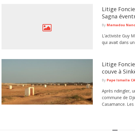
Litige Fonci
Sagna éventre
By
Mamadou Nancy
L’activiste Guy M
qui avait dans un
Litige Foncie
couve à Sink
By
Pape Ismaïla 
Après ndingler, u
commune de Djir
Casamance. Les f