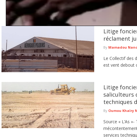
Litige foncie
Tentative de braquage d’un multiservice à Jaxaay : le présum
réclament ju
Le Commissariat d’arrondissement de Jaxaay a annoncé le défèrement au parqu
de ...
lire plus
By
Mamadou Nancy
Le Collectif des 
est vent debout c
Litige foncie
saliculteurs
techniques d
By
Oumou Khaïry 
Source « L’As »- 
mécontentement
services techniqu