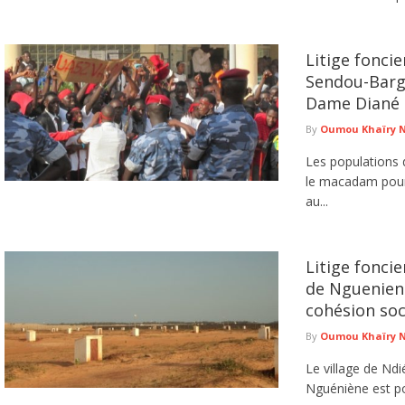
Litige foncie
Sendou-Barg
Dame Diané 
By
Oumou Khaïry 
Les populations 
le macadam pour 
au...
Litige fonci
de Ngueniene
cohésion soc
By
Oumou Khaïry 
Le village de Nd
Nguéniène est pol