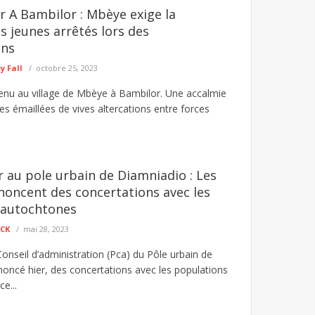
er A Bambilor : Mbèye exige la
s jeunes arrêtés lors des
ons
 Fall
octobre 25, 2023
enu au village de Mbèye à Bambilor. Une accalmie
s émaillées de vives altercations entre forces
er au pole urbain de Diamniadio : Les
noncent des concertations avec les
 autochtones
ECK
mai 28, 2023
onseil d’administration (Pca) du Pôle urbain de
oncé hier, des concertations avec les populations
e...