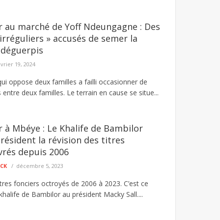
er au marché de Yoff Ndeungagne : Des
irréguliers » accusés de semer la
s déguerpis
évrier 19, 2024
 qui oppose deux familles a failli occasionner de
 entre deux familles. Le terrain en cause se situe...
er à Mbéye : Le Khalife de Bambilor
président la révision des titres
ivrés depuis 2006
ECK
décembre 5, 2023
itres fonciers octroyés de 2006 à 2023. C’est ce
alife de Bambilor au président Macky Sall....