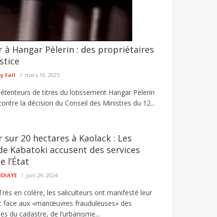
r à Hangar Pèlerin : des propriétaires
é agresseur envoyé au parquet
stice
et d’un individu mis en cause dans une affaire
 Fall
mars 19, 2025
détenteurs de titres du lotissement Hangar Pèlerin
ontre la décision du Conseil des Ministres du 12...
r sur 20 hectares à Kaolack : Les
 de Kabatoki accusent des services
e l’État
NDIAYE
juin 29, 2024
Très en colère, les saliculteurs ont manifesté leur
 face aux «manœuvres frauduleuses» des
es du cadastre, de l’urbanisme...