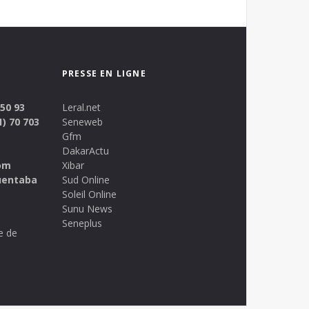
PRESSE EN LIGNE
 50 93
Leral.net
1) 70 703
Seneweb
Gfm
DakarActu
om
Xibar
uentaba
Sud Online
Soleil Online
Sunu News
Seneplus
e de