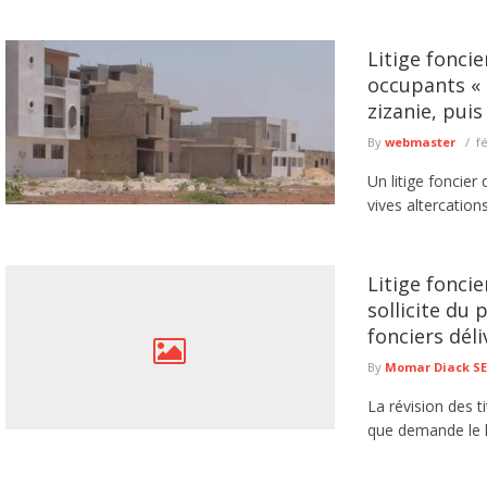
Litige fonci
occupants « 
zizanie, pui
By
webmaster
f
Un litige foncier
vives altercations
Litige fonci
sollicite du 
fonciers dél
By
Momar Diack S
La révision des t
que demande le kh