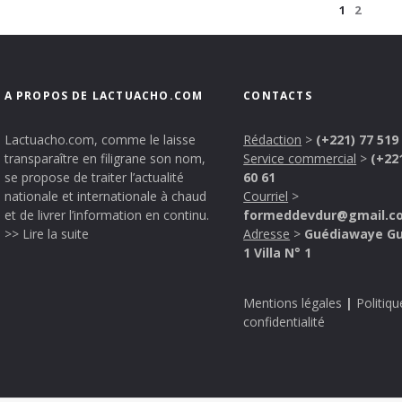
1
2
A PROPOS DE LACTUACHO.COM
CONTACTS
Lactuacho.com, comme le laisse
Rédaction
>
(+221) 77 519
transparaître en filigrane son nom,
Service commercial
>
(+22
se propose de traiter l’actualité
60 61
nationale et internationale à chaud
Courriel
>
et de livrer l’information en continu.
formeddevdur@gmail.c
>> Lire la suite
Adresse
>
Guédiawaye G
1 Villa N° 1
Mentions légales
|
Politiqu
confidentialité