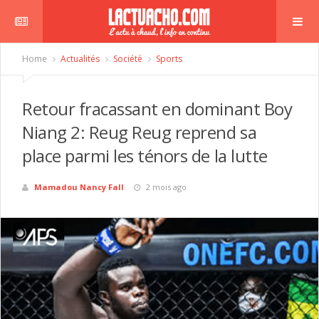
Home
Actualités
Société
Sports
Retour fracassant en dominant Boy
Niang 2: Reug Reug reprend sa
place parmi les ténors de la lutte
Mamadou Nancy Fall
2 mois ago