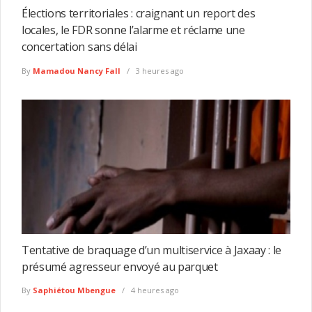
Élections territoriales : craignant un report des
locales, le FDR sonne l’alarme et réclame une
concertation sans délai
By
Mamadou Nancy Fall
3 heures ago
Tentative de braquage d’un multiservice à Jaxaay : le
présumé agresseur envoyé au parquet
By
Saphiétou Mbengue
4 heures ago