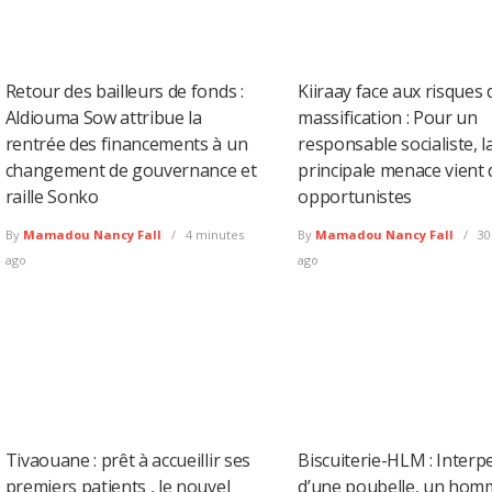
Retour des bailleurs de fonds :
Kiiraay face aux risques 
Aldiouma Sow attribue la
massification : Pour un
rentrée des financements à un
responsable socialiste, l
changement de gouvernance et
principale menace vient 
raille Sonko
opportunistes
By
Mamadou Nancy Fall
4 minutes
By
Mamadou Nancy Fall
30
ago
ago
Tivaouane : prêt à accueillir ses
Biscuiterie-HLM : Interpe
premiers patients , le nouvel
d’une poubelle, un hom