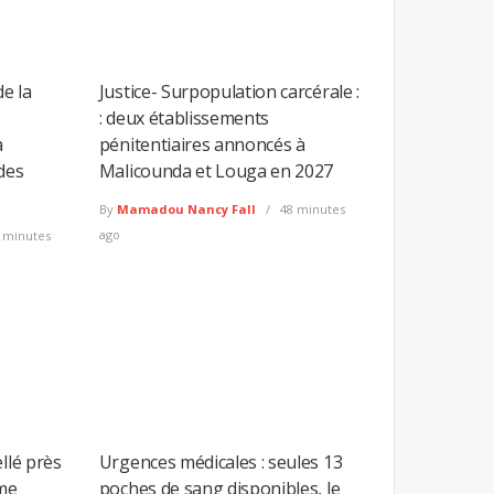
de la
Justice- Surpopulation carcérale :
: deux établissements
a
pénitentiaires annoncés à
des
Malicounda et Louga en 2027
By
Mamadou Nancy Fall
48 minutes
ago
 minutes
llé près
Urgences médicales : seules 13
me
poches de sang disponibles, le