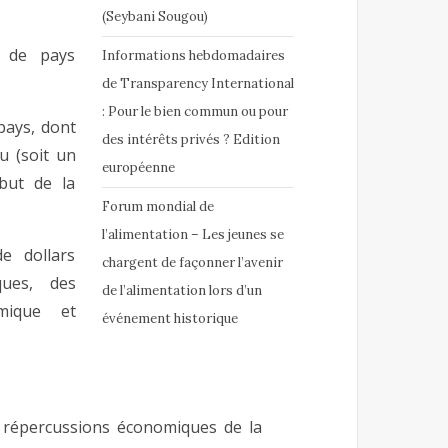
(Seybani Sougou)
é de pays
Informations hebdomadaires
de Transparency International
: Pour le bien commun ou pour
 pays, dont
des intérêts privés ? Edition
u (soit un
européenne
ébut de la
Forum mondial de
l’alimentation – Les jeunes se
e dollars
chargent de façonner l’avenir
ques, des
de l’alimentation lors d’un
mique et
événement historique
s répercussions économiques de la