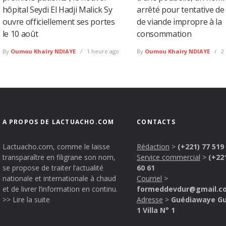
hôpital Seydi El Hadji Malick Sy
arrêté pour tentative de
ouvre officiellement ses portes
de viande impropre à la
le 10 août
consommation
By
Oumou Khaïry NDIAYE
1 heure ago
By
Oumou Khaïry NDIAYE
2 
A PROPOS DE LACTUACHO.COM
CONTACTS
Lactuacho.com, comme le laisse
Rédaction
>
(+221) 77 519
transparaître en filigrane son nom,
Service commercial
>
(+22
se propose de traiter l’actualité
60 61
nationale et internationale à chaud
Courriel
>
et de livrer l’information en continu.
formeddevdur@gmail.c
>> Lire la suite
Adresse
>
Guédiawaye G
1 Villa N° 1