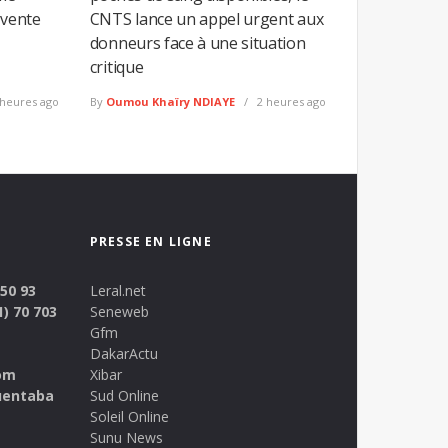
 vente
CNTS lance un appel urgent aux
donneurs face à une situation
critique
heures ago
By
Oumou Khaïry NDIAYE
2 heures ago
PRESSE EN LIGNE
 50 93
Leral.net
1) 70 703
Seneweb
Gfm
DakarActu
om
Xibar
uentaba
Sud Online
Soleil Online
Sunu News