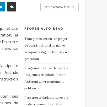
 qui retrace
PEOPLE ALSO READ
ration, la
Transports aérien : un projet
 l’exercice
de construction d’un nouvel
ertains cas
aéroport à Ziguinchor est en
gestation
la riposte
Programme «Xëyyu Ndaw Yi» :
« Grande
Des jeunes de Mbolo Birane
nstruction
fustigent un «recrutement
politique»
outenir ses
Passeports diplomatiques : la
maines de
mafia au sommet de l’Etat