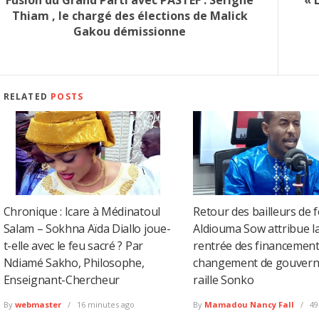
Thiam , le chargé des élections de Malick
Gakou démissionne
RELATED
POSTS
Chronique : Icare à Médinatoul
Retour des bailleurs de f
Salam – Sokhna Aïda Diallo joue-
Aldiouma Sow attribue l
t-elle avec le feu sacré ? Par
rentrée des financement
Ndiamé Sakho, Philosophe,
changement de gouvern
Enseignant-Chercheur
raille Sonko
By
webmaster
16 minutes ago
By
Mamadou Nancy Fall
49