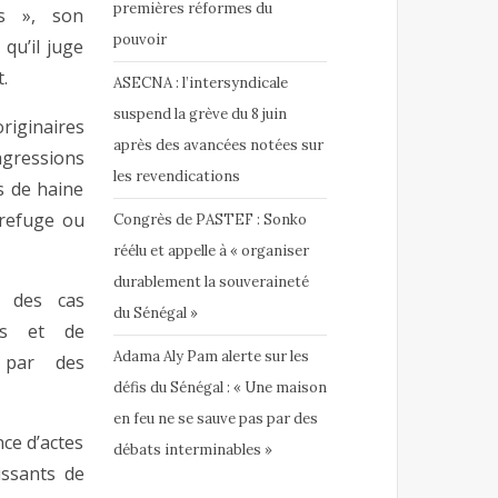
premières réformes du
s », son
pouvoir
qu’il juge
.
ASECNA : l’intersyndicale
suspend la grève du 8 juin
riginaires
après des avancées notées sur
agressions
les revendications
s de haine
 refuge ou
Congrès de PASTEF : Sonko
réélu et appelle à « organiser
durablement la souveraineté
e des cas
du Sénégal »
res et de
Adama Aly Pam alerte sur les
 par des
défis du Sénégal : « Une maison
en feu ne se sauve pas par des
ce d’actes
débats interminables »
ssants de