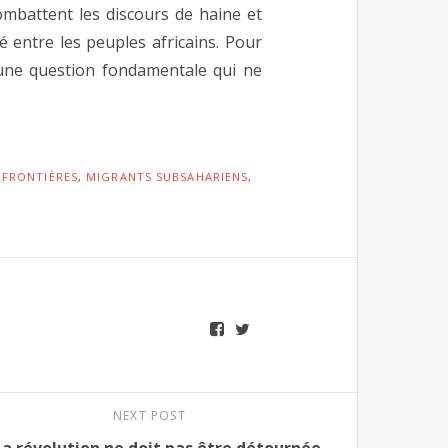
 combattent les discours de haine et
té entre les peuples africains. Pour
 une question fondamentale qui ne
 FRONTIÈRES
,
MIGRANTS SUBSAHARIENS
,
NEXT POST
La révolution ne doit pas être détournée