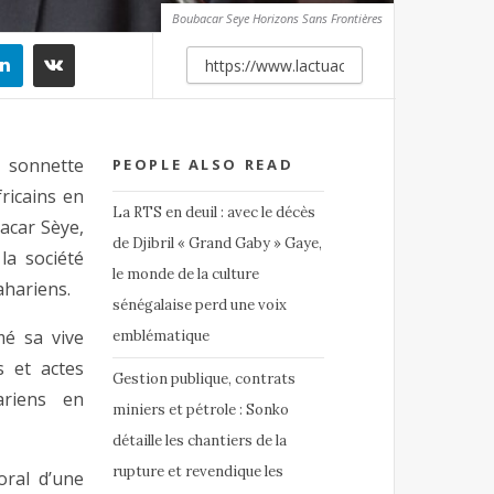
Boubacar Seye Horizons Sans Frontières
a sonnette
PEOPLE ALSO READ
ricains en
La RTS en deuil : avec le décès
acar Sèye,
de Djibril « Grand Gaby » Gaye,
la société
le monde de la culture
ahariens.
sénégalaise perd une voix
mé sa vive
emblématique
s et actes
Gestion publique, contrats
ariens en
miniers et pétrole : Sonko
détaille les chantiers de la
rupture et revendique les
oral d’une