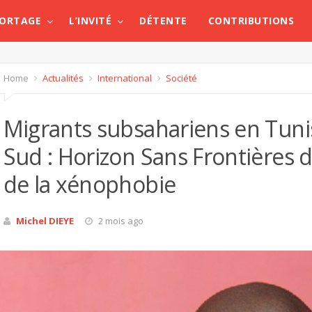
PORTAGE
L’INVITÉ
DÉTENTE
CONTRIBUTIONS
Home
Actualités
International
Société
Migrants subsahariens en Tunis
Sud : Horizon Sans Frontière
de la xénophobie
Michel DIEYE
2 mois ago