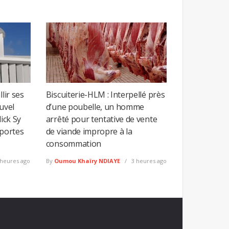
lir ses
Biscuiterie-HLM : Interpellé près
uvel
d’une poubelle, un homme
lick Sy
arrêté pour tentative de vente
 portes
de viande impropre à la
consommation
heures ago
By
Oumou Khaïry NDIAYE
3 heures ago