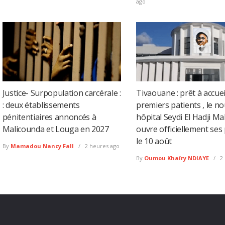
ago
Justice- Surpopulation carcérale :
Tivaouane : prêt à accueil
: deux établissements
premiers patients , le no
pénitentiaires annoncés à
hôpital Seydi El Hadji Ma
Malicounda et Louga en 2027
ouvre officiellement ses
le 10 août
By
Mamadou Nancy Fall
2 heures ago
By
Oumou Khaïry NDIAYE
2 