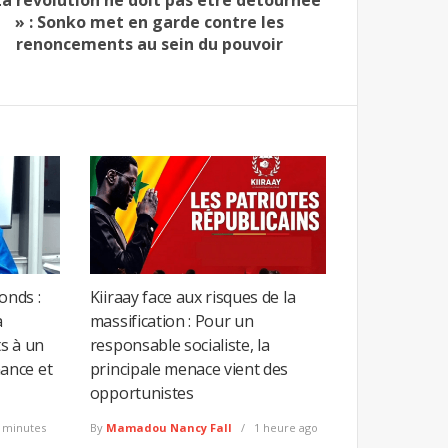
» : Sonko met en garde contre les
renoncements au sein du pouvoir
onds :
Kiiraay face aux risques de la
a
massification : Pour un
s à un
responsable socialiste, la
ance et
principale menace vient des
opportunistes
 minutes
By
Mamadou Nancy Fall
1 heure ago