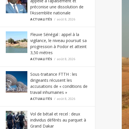
appelle à l’apaisement et
préconise une dissolution de
l’Assemblée nationale
ACTUALITÉS
août 8, 2026
Fleuve Sénégal : appel à la
vigilance, le niveau poursuit sa
progression à Podor et atteint
3,50 mètres
ACTUALITÉS
août 8, 2026
Sous-traitance FTTH : les
dirigeants récusent les
accusations de « conditions de
travail inhumaines »
ACTUALITÉS
août 8, 2026
Vol de bétail et recel : deux
individus déférés au parquet à
Grand Dakar