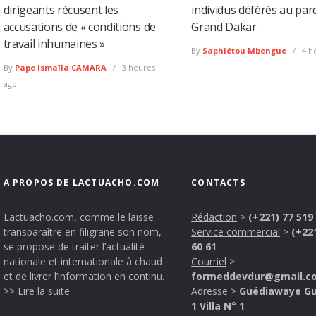
dirigeants récusent les
individus déférés au par
accusations de « conditions de
Grand Dakar
travail inhumaines »
By
Saphiétou Mbengue
4 h
By
Pape Ismaïla CAMARA
3 heures
ago
A PROPOS DE LACTUACHO.COM
CONTACTS
Lactuacho.com, comme le laisse
Rédaction
>
(+221) 77 519
transparaître en filigrane son nom,
Service commercial
>
(+22
se propose de traiter l’actualité
60 61
nationale et internationale à chaud
Courriel
>
et de livrer l’information en continu.
formeddevdur@gmail.c
>> Lire la suite
Adresse
>
Guédiawaye G
1 Villa N° 1