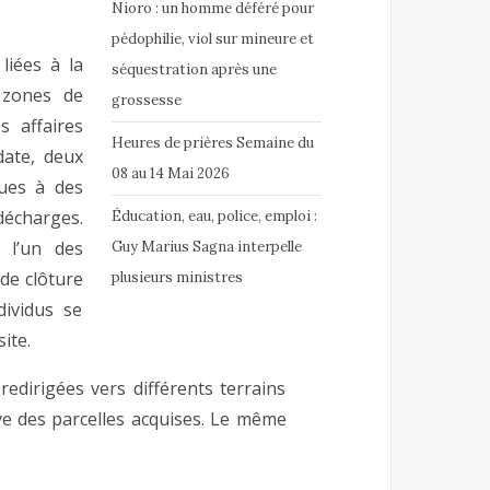
Nioro : un homme déféré pour
pédophilie, viol sur mineure et
liées à la
séquestration après une
 zones de
grossesse
 affaires
Heures de prières Semaine du
date, deux
08 au 14 Mai 2026
ues à des
décharges.
Éducation, eau, police, emploi :
 l’un des
Guy Marius Sagna interpelle
de clôture
plusieurs ministres
ividus se
ite.
redirigées vers différents terrains
ve des parcelles acquises. Le même