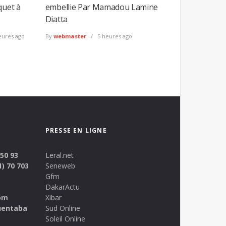
quet à
embellie Par Mamadou Lamine
Diatta
eures ago
By
webmaster
5 heures ago
PRESSE EN LIGNE
 50 93
Leral.net
1) 70 703
Seneweb
Gfm
DakarActu
om
Xibar
uentaba
Sud Online
Soleil Online