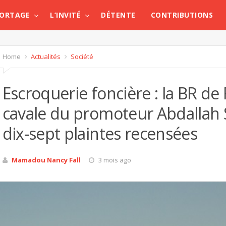
PORTAGE
L’INVITÉ
DÉTENTE
CONTRIBUTIONS
Home
Actualités
Société
Escroquerie foncière : la BR de 
cavale du promoteur Abdallah 
dix-sept plaintes recensées
Mamadou Nancy Fall
3 mois ago