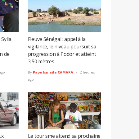
 Sylla
Fleuve Sénégal : appel à la
t
vigilance, le niveau poursuit sa
on de
progression à Podor et atteint
3,50 mètres
ago
By
Pape Ismaïla CAMARA
2 heures
ago
ux
Le tourisme attend sa prochaine