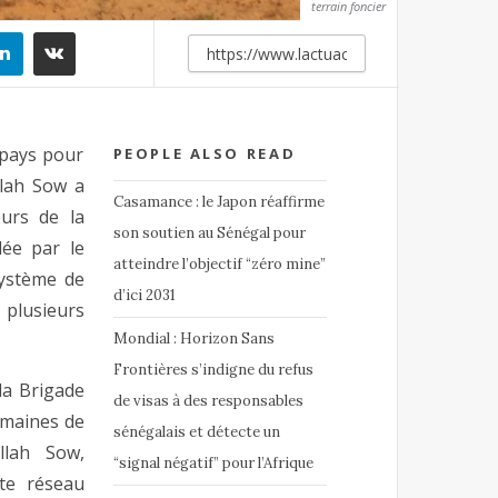
terrain foncier
 pays pour
PEOPLE ALSO READ
llah Sow a
Casamance : le Japon réaffirme
urs de la
son soutien au Sénégal pour
lée par le
atteindre l’objectif “zéro mine”
système de
d’ici 2031
plusieurs
Mondial : Horizon Sans
Frontières s’indigne du refus
la Brigade
de visas à des responsables
emaines de
sénégalais et détecte un
llah Sow,
“signal négatif” pour l’Afrique
te réseau