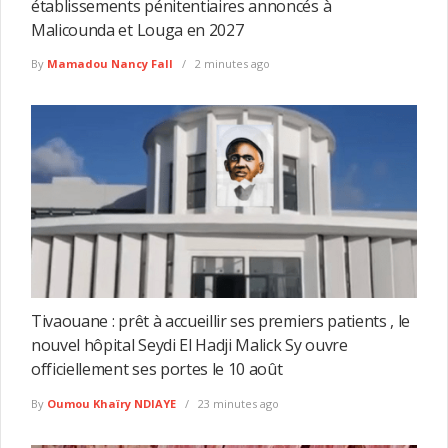
établissements pénitentiaires annoncés à
Malicounda et Louga en 2027
By
Mamadou Nancy Fall
2 minutes ago
Tivaouane : prêt à accueillir ses premiers patients , le
nouvel hôpital Seydi El Hadji Malick Sy ouvre
officiellement ses portes le 10 août
By
Oumou Khaïry NDIAYE
23 minutes ago