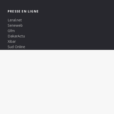
PRESSE EN LIGNE
Leral.net
Seneweb
Gfm
DakarActu
Xibar
Sud Online
Soleil Online
Sunu News
Seneplus