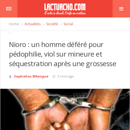
Home
Actualités
Société
Social
Nioro : un homme déféré pour
pédophilie, viol sur mineure et
séquestration après une grossesse
Saphiétou Mbengue
3 mois ago