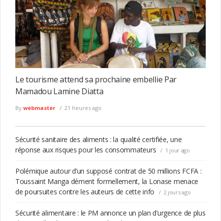
INTERNATIONAL
Fin de l’interdiction de conduire pour les femmes
saoudiennes : une rappeuse célèbre la décision avec une
incroyable vidéo
VIDÉO
Le tourisme attend sa prochaine embellie Par
Mamadou Lamine Diatta
By
webmaster
21 heures ago
Sécurité sanitaire des aliments : la qualité certifiée, une
réponse aux risques pour les consommateurs
1 jour ago
Polémique autour d’un supposé contrat de 50 millions FCFA :
Toussaint Manga dément formellement, la Lonase menace
Révèlation bouleversante : Jean Paul Diaz déterre
accidentellement l’affaire sur l’assassinat de Me Sèye avec
de poursuites contre les auteurs de cette info
2 jours ago
cette « bombe »…
ACTUALITÉS
Sécurité alimentaire : le PM annonce un plan d’urgence de plus