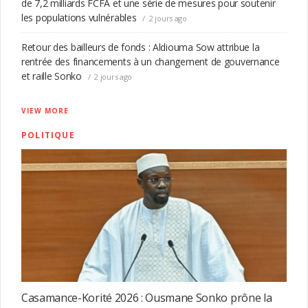
de 7,2 milliards FCFA et une série de mesures pour soutenir
Chine : pour ne pas payer sa facture d’hôtel, il tente de
les populations vulnérables
s’enfuir en se suspendant à un câble téléphonique d’un
2 jours ago
19e étage
VIDÉO
Retour des bailleurs de fonds : Aldiouma Sow attribue la
rentrée des financements à un changement de gouvernance
Africagua : l’incontournable biennale sur l’eau et les
et raille Sonko
2 jours ago
énergies renouvelables
VIDÉO
VIEW MORE
POLITIQUE
Casamance-Korité 2026 : Ousmane Sonko prône la