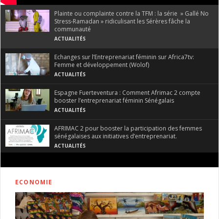
Plainte ou complainte contre la TFM : la série » Gallé No
Stress-Ramadan » ridiculisant les Sérères fâche la
communauté
ACTUALITÉS
Echanges sur l’Entreprenariat féminin sur Africa7tv:
Femme et développement (Wolof)
ACTUALITÉS
Espagne Fuerteventura : Comment Afrimac 2 compte
booster l’entreprenariat féminin Sénégalais
ACTUALITÉS
AFRIMAC 2 pour booster la participation des femmes
sénégalaises aux initiatives d’entreprenariat.
ACTUALITÉS
France : l’opposition sénégalaise manifeste devant le
consulat du Sénégal à Paris
ECONOMIE
ACTUALITÉS
Espagne : un touriste américain détale pour échapper à
la furie des émigrés, marchands à la sauvette d’une rue
de Plaça de Catalunya