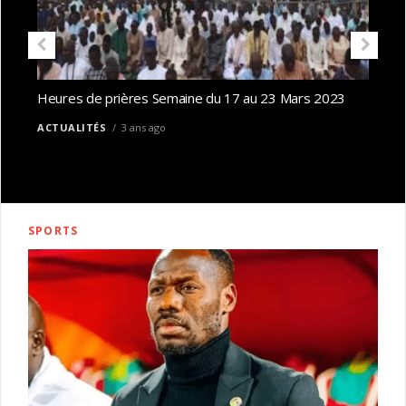
Heures de prières Semaine du 17 au 23 Mars 2023
US
JU
ACTUALITÉS
3 ans ago
obt
GR
SPORTS