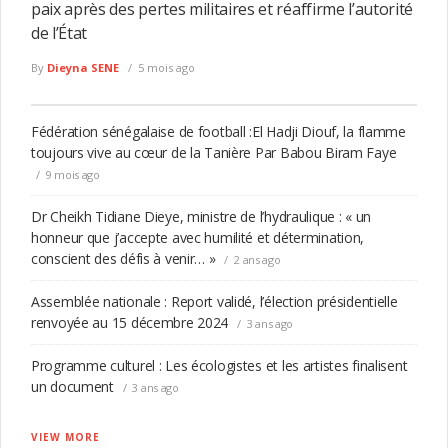
paix après des pertes militaires et réaffirme l’autorité
de l’État
By
Dieyna SENE
5 mois ago
Fédération sénégalaise de football :El Hadji Diouf, la flamme
toujours vive au cœur de la Tanière Par Babou Biram Faye
9 mois ago
Dr Cheikh Tidiane Dieye, ministre de l’hydraulique : « un
honneur que j’accepte avec humilité et détermination,
conscient des défis à venir… »
2 ans ago
Assemblée nationale : Report validé, l’élection présidentielle
renvoyée au 15 décembre 2024
3 ans ago
Programme culturel : Les écologistes et les artistes finalisent
un document
3 ans ago
VIEW MORE