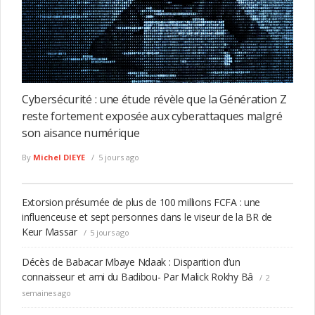
Cybersécurité : une étude révèle que la Génération Z
reste fortement exposée aux cyberattaques malgré
son aisance numérique
By
Michel DIEYE
5 jours ago
Extorsion présumée de plus de 100 millions FCFA : une
influenceuse et sept personnes dans le viseur de la BR de
Keur Massar
5 jours ago
Décès de Babacar Mbaye Ndaak : Disparition d’un
connaisseur et ami du Badibou- Par Malick Rokhy Bâ
2
semaines ago