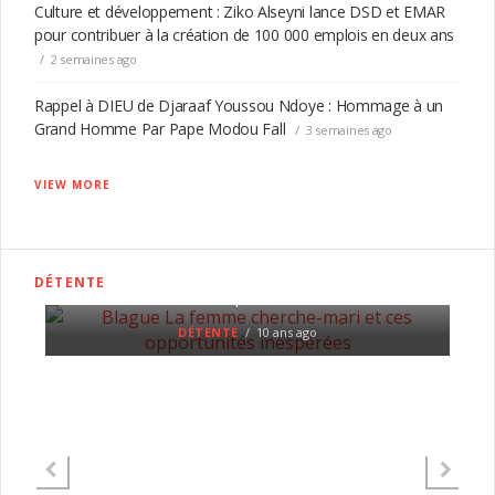
Culture et développement : Ziko Alseyni lance DSD et EMAR
pour contribuer à la création de 100 000 emplois en deux ans
2 semaines ago
Rappel à DIEU de Djaraaf Youssou Ndoye : Hommage à un
Grand Homme Par Pape Modou Fall
3 semaines ago
VIEW MORE
i
Blague La femme cherche-mari et ces opportunités
DÉTENTE
inespérées
DÉTENTE
10 ans ago