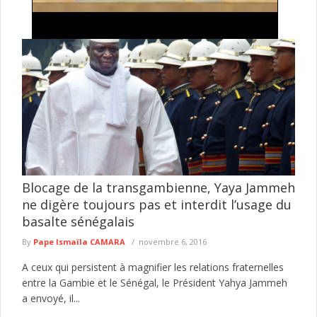
Tricycles, diplômes et capacité d’accueil des
hôpitaux : Guy Marius Sagna interpelle le
gouvernement
Le député Guy Marius Sagna a annoncé avoir saisi le
gouvernement de trois préoccupations soulevées par des
citoyens. Dans une ...
lire plus
Blocage de la transgambienne, Yaya Jammeh
ne digère toujours pas et interdit l’usage du
basalte sénégalais
By
Pape Ismaïla CAMARA
novembre 6, 2016
A ceux qui persistent à magnifier les relations fraternelles
entre la Gambie et le Sénégal, le Président Yahya Jammeh
a envoyé, il...