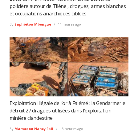
policière autour de Tilène , drogues, armes blanches
et occupations anarchiques ciblées
By
Saphiétou Mbengue
11 heures ago
Exploitation illégale de l’or à Falémé : la Gendarmerie
détruit 27 dragues utilisées dans l’exploitation
minière clandestine
By
Mamadou Nancy Fall
13 heures ago