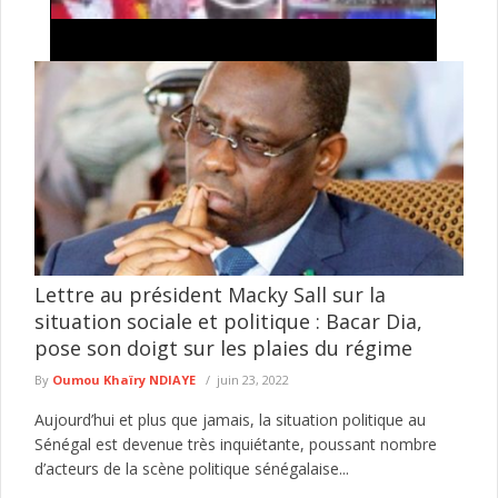
Kolda : 44 villages dénoncent leur enclavement
énergétique et réclament l’accès à l’électricité
Le cri de détresse des populations de plusieurs villages situés
sur l’axe Saré Moussa Ndourou–Saré Mori, dans le
département de ...
lire plus
Lettre au président Macky Sall sur la
situation sociale et politique : Bacar Dia,
pose son doigt sur les plaies du régime
By
Oumou Khaïry NDIAYE
juin 23, 2022
Aujourd’hui et plus que jamais, la situation politique au
Sénégal est devenue très inquiétante, poussant nombre
d’acteurs de la scène politique sénégalaise...