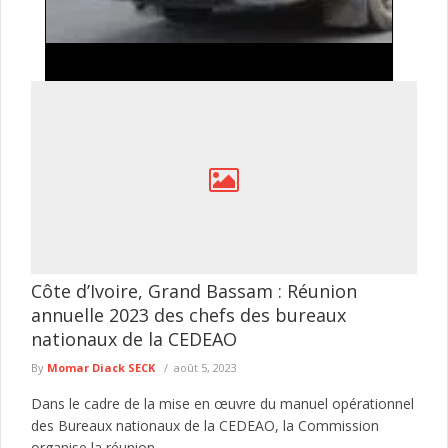
Lutte contre l'insécurité: importante descente
policière autour de Tilène , drogues, armes
blanches et occupations anarchiques ciblées
Le Commissariat d'arrondissement de la Médina a mené, le 4
août 2026, une vaste opération de sécurisation dans plusieurs
secteurs ...
lire plus
Côte d’Ivoire, Grand Bassam : Réunion
annuelle 2023 des chefs des bureaux
nationaux de la CEDEAO
By
Momar Diack SECK
août 5, 2023
Dans le cadre de la mise en œuvre du manuel opérationnel
des Bureaux nationaux de la CEDEAO, la Commission
organise la réunion...