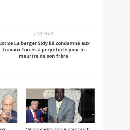
NEXT POST
ustice Le berger Sidy Bâ condamné aux
travaux forcés à perpétuité pour le
meurtre de son frère
fois
Visa américain sous caution : la