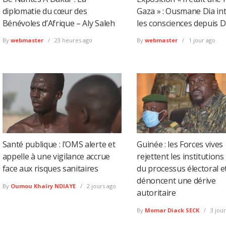
diplomatie du cœur des
Gaza » : Ousmane Dia int
Bénévoles d’Afrique – Aly Saleh
les consciences depuis 
By
webmaster
23 heures ago
By
webmaster
1 jour ago
Santé publique : l’OMS alerte et
Guinée : les Forces vives
appelle à une vigilance accrue
rejettent les institutions
face aux risques sanitaires
du processus électoral e
dénoncent une dérive
By
Oumou Khaïry NDIAYE
2 jours ago
autoritaire
By
Momar Diack SECK
3 jour