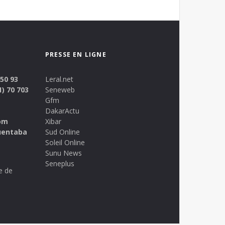
PRESSE EN LIGNE
 50 93
Leral.net
1) 70 703
Seneweb
Gfm
DakarActu
om
Xibar
uentaba
Sud Online
Soleil Online
Sunu News
Seneplus
e de