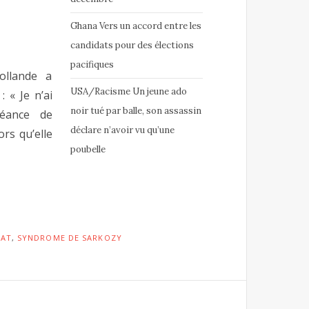
Ghana Vers un accord entre les
candidats pour des élections
pacifiques
ollande a
USA/Racisme Un jeune ado
 « Je n’ai
noir tué par balle, son assassin
héance de
déclare n’avoir vu qu’une
ors qu’elle
poubelle
DAT
,
SYNDROME DE SARKOZY