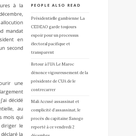
ures à la
PEOPLE ALSO READ
 décembre,
Présidentielle gambienne La
allocution
CEDEAO garde toujours
ond mandat
espoir pour un processus
ésident en
électoral pacifique et
 un second
transparent
Retour à l’UA Le Maroc
dénonce vigoureusement de la
présidente de CUA de le
ourir une
contrecarrer
 largement
j’ai décidé
Mali Accusé assassinat et
tielle, au
complicité d’assassinat, le
s mois qui
procès du capitaine Sanogo
diriger le
reporté à ce vendredi 2
 déclaré la
décembre