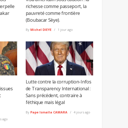
erpelle
richesse comme passeport, la
Dakar
pauvreté comme frontière
(Boubacar Sèye).
By
Michel DIEYE
1 jour ago
Lutte contre la corruption-Infos
 issues
de Transparency International :
t
Sans précédent, contraire à
l’éthique mais légal
By
Pape Ismaïla CAMARA
4 jours ago
s ago