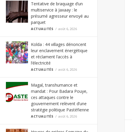
Tentative de braquage d’un
multiservice à Jaxaay : le
présumé agresseur envoyé au
parquet
ACTUALITÉS
août 6, 2026
Kolda : 44 villages dénoncent
leur enclavement énergétique
et réclament l’accès à
l’électricité
ACTUALITÉS
août 6, 2026
Magal, transhumance et
mandat : Pour Badara Pouye,
ces attaques contre le
gouvernement relèvent d’une
stratégie politique Pastéfienne
ACTUALITÉS
août 6, 2026
Heures de prières Semaine du