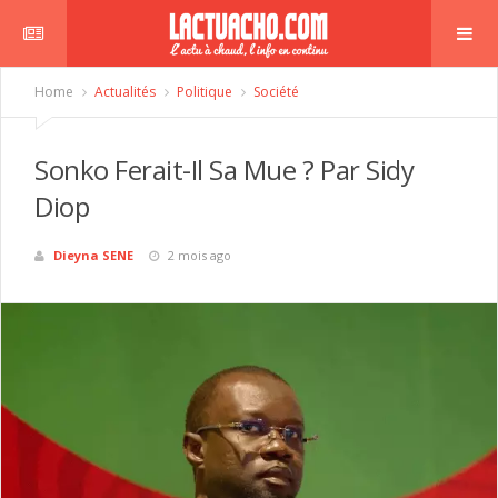
Home
Actualités
Politique
Société
Sonko Ferait-Il Sa Mue ? Par Sidy
Diop
Dieyna SENE
2 mois ago