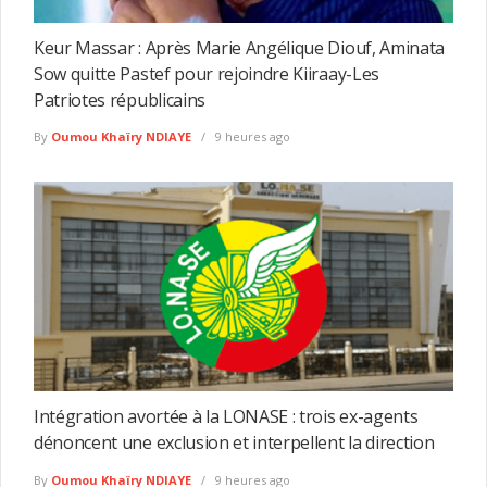
Keur Massar : Après Marie Angélique Diouf, Aminata
Sow quitte Pastef pour rejoindre Kiiraay-Les
Patriotes républicains
By
Oumou Khaïry NDIAYE
9 heures ago
Intégration avortée à la LONASE : trois ex-agents
dénoncent une exclusion et interpellent la direction
By
Oumou Khaïry NDIAYE
9 heures ago