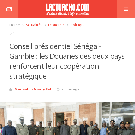
Home
Actualités
Economie
Politique
Conseil présidentiel Sénégal-
Gambie : les Douanes des deux pays
renforcent leur coopération
stratégique
Mamadou Nancy Fall
2 mois ago