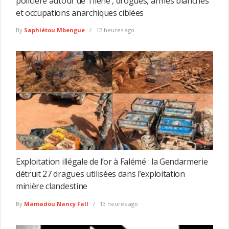
policière autour de Tilène , drogues, armes blanches
et occupations anarchiques ciblées
By
Saphiétou Mbengue
12 heures ago
Exploitation illégale de l’or à Falémé : la Gendarmerie
détruit 27 dragues utilisées dans l’exploitation
minière clandestine
By
Mamadou Nancy Fall
13 heures ago