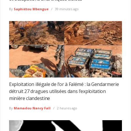
By
Saphiétou Mbengue
39 minutes ago
Exploitation illégale de l’or à Falémé : la Gendarmerie
détruit 27 dragues utilisées dans l’exploitation
minière clandestine
By
Mamadou Nancy Fall
2 heures ago