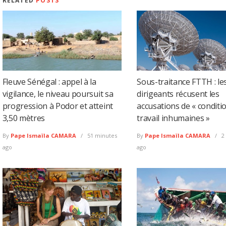
RELATED
POSTS
Fleuve Sénégal : appel à la
Sous-traitance FTTH : le
vigilance, le niveau poursuit sa
dirigeants récusent les
progression à Podor et atteint
accusations de « conditi
3,50 mètres
travail inhumaines »
By
Pape Ismaïla CAMARA
51 minutes
By
Pape Ismaïla CAMARA
2
ago
ago