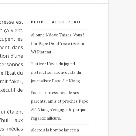
presse est
PEOPLE ALSO READ
 ça vient.
Alioune Ndoye Taisez-Vous !
cupent les
Par Pape Diouf Yewwi Askan
ment, dans
Wi Plateau
ation d’une
s personnes
Justice : L’avis du juge d
 l’Etat du
instruction aux avocats du
rait fake»,
journaliste Pape Ale Niang
xécutif de
Face aux pressions de ses
parents, amis et proches Pape
Alé Niang s’engage : le parquet
ui étaient
regarde ailleurs…
’hui aux
les médias
Alerte à la bombe lancée à