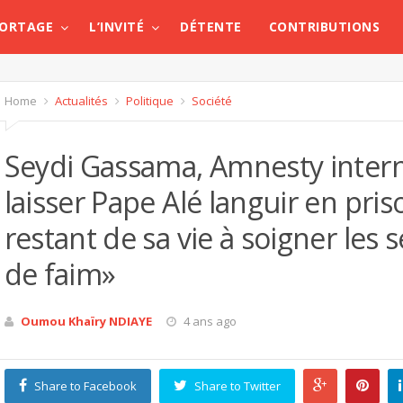
PORTAGE
L’INVITÉ
DÉTENTE
CONTRIBUTIONS
Home
Actualités
Politique
Société
Seydi Gassama, Amnesty internat
laisser Pape Alé languir en prison
restant de sa vie à soigner les 
de faim»
Oumou Khaïry NDIAYE
4 ans ago
Share to Facebook
Share to Twitter