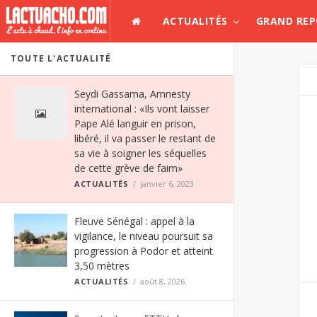
ACTUALITÉS
GRAND RE
TOUTE L'ACTUALITÉ
Seydi Gassama, Amnesty
international : «Ils vont laisser
Pape Alé languir en prison,
libéré, il va passer le restant de
sa vie à soigner les séquelles
de cette grève de faim»
ACTUALITÉS
janvier 6, 2023
Fleuve Sénégal : appel à la
vigilance, le niveau poursuit sa
progression à Podor et atteint
3,50 mètres
ACTUALITÉS
août 8, 2026