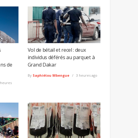
s
Vol de bétail et recel : deux
individus déférés au parquet à
ons de
Grand Dakar
By
Saphiétou Mbengue
3 heures ago
 heures