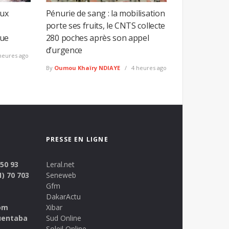
eux
Pénurie de sang : la mobilisation
porte ses fruits, le CNTS collecte
gue
280 poches après son appel
d’urgence
heures ago
By
Oumou Khaïry NDIAYE
4 heures ago
PRESSE EN LIGNE
 50 93
Leral.net
1) 70 703
Seneweb
Gfm
DakarActu
om
Xibar
uentaba
Sud Online
Soleil Online