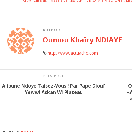
FAIM»
,
LIBÉRÉ
,
PASSER LE RESTANT DE SA VIE À SOIGNER LE
AUTHOR
Oumou Khaïry NDIAYE
http://www.lactuacho.com
PREV POST
Alioune Ndoye Taisez-Vous ! Par Pape Diouf
O
Yewwi Askan Wi Plateau
«A