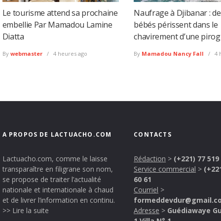
Le tourisme attend sa prochaine
Naufrage à Djibanar : d
embellie Par Mamadou Lamine
bébés périssent dans le
Diatta
chavirement d’une piro
By
webmaster
4 heures ago
By
Mamadou Nancy Fall
4 
A PROPOS DE LACTUACHO.COM
CONTACTS
Lactuacho.com, comme le laisse
Rédaction
>
(+221) 77 519
transparaître en filigrane son nom,
Service commercial
>
(+22
se propose de traiter l’actualité
60 61
nationale et internationale à chaud
Courriel
>
et de livrer l’information en continu.
formeddevdur@gmail.c
>> Lire la suite
Adresse
>
Guédiawaye G
1 Villa N° 1