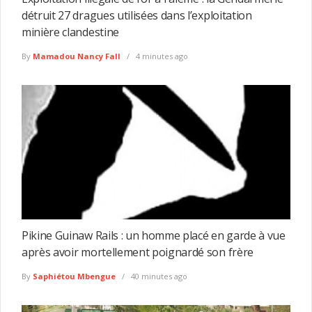
détruit 27 dragues utilisées dans l’exploitation
minière clandestine
By
Mamadou Nancy Fall
4 minutes ago
Pikine Guinaw Rails : un homme placé en garde à vue
après avoir mortellement poignardé son frère
By
Saphiétou Mbengue
40 minutes ago