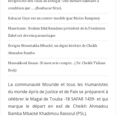
Réciprocité des Visas au Sénégal : Une mesure salutaire à
condition que …..(Boubacar Séye).
Babacar Gaye est un contre-modèle (par Moïse Rampino)
Mauritanie : Brahim Bilal Ramdane président de la Fondation
Sahel est devenu paranoïaque
Serigne Mountakha Mbacké, un digne héritier de Cheikh
Ahmadou Bamba
Massalikoul Jinaan : Si mon avis compte…( Dr. Cheikh Tidiane
Seck)
La communauté Mouride et tous les Humanistes
du monde épris de Justice et de Paix se préparent à
célébrer le Magal de Touba -18 SAFAR 1439- et qui
marque le départ en exil de Cheikh Ahmadou
Bamba Mbacké Khadimou Rassoul (PSL).