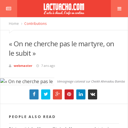
Home
Contributions
re
« On ne cherche pas le martyre, on
le subit »
webmaster
7 ans ago
témoignage colonial sur Cheikh Ahmadou Bamba
PEOPLE ALSO READ