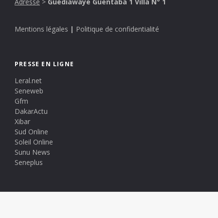
Adresse
>
Guédiawaye Guentaba 1 Villa N° 1
Mentions légales
|
Politique de confidentialité
PRESSE EN LIGNE
Leral.net
Seneweb
Gfm
DakarActu
Xibar
Sud Online
Soleil Online
Sunu News
Seneplus