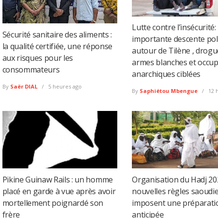
Lutte contre l’insécurité:
Sécurité sanitaire des aliments :
importante descente pol
la qualité certifiée, une réponse
autour de Tilène , drogu
aux risques pour les
armes blanches et occup
consommateurs
anarchiques ciblées
By
Saër DIAL
5 heures ago
By
Saphiétou Mbengue
12 
Pikine Guinaw Rails : un homme
Organisation du Hadj 2027
placé en garde à vue après avoir
nouvelles règles saoudi
mortellement poignardé son
imposent une préparati
frère
anticipée