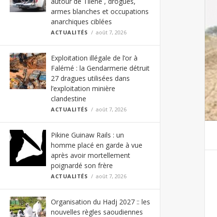
autour de Tilène , drogues,
armes blanches et occupations
anarchiques ciblées
ACTUALITÉS
août 7, 2026
Exploitation illégale de l’or à
Falémé : la Gendarmerie détruit
27 dragues utilisées dans
l’exploitation minière
clandestine
ACTUALITÉS
août 7, 2026
Pikine Guinaw Rails : un
homme placé en garde à vue
après avoir mortellement
poignardé son frère
ACTUALITÉS
août 7, 2026
Organisation du Hadj 2027 :: les
nouvelles règles saoudiennes