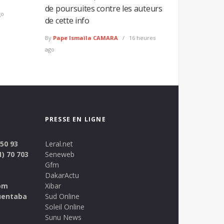
de poursuites contre les auteurs
go
de cette info
By
Pape Ismaïla CAMARA
16 heures
ago
PRESSE EN LIGNE
 50 93
Leral.net
1) 70 703
Seneweb
Gfm
DakarActu
om
Xibar
uentaba
Sud Online
Soleil Online
Sunu News