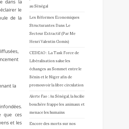
e dans la
au Sénégal
clairer le
oule de la
Les Réformes Economiques
Structurantes Dans Le
Secteur Extractif (Par Me
Henri Valentin Gomis)
iffusées,
CEDEAO : La Task Force de
nancement
Libéralisation salue les
échanges au Sommet entre le
Bénin et le Niger afin de
promouvoir la libre circulation
nnant la
Alerte Fao : Au Sénégal, la lucilie
bouchère frappe les animaux et
infondées.
menace les humains
e que ces
ens et les
Encore des morts sur nos