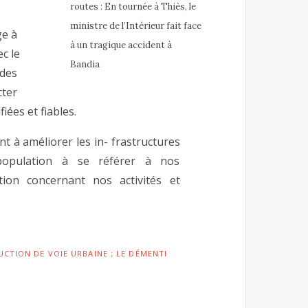
routes : En tournée à Thiès, le
ministre de l’Intérieur fait face
e à
à un tragique accident à
c le
Bandia
 des
cter
ées et fiables.
nt à améliorer les in- frastructures
population à se référer à nos
tion concernant nos activités et
CTION DE VOIE URBAINE ; LE DÉMENTI