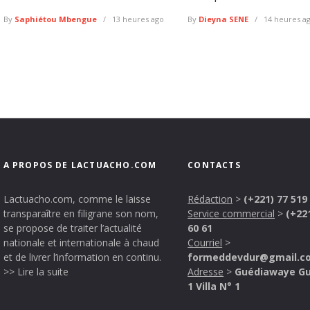
By
Saphiétou Mbengue
13 heures ago
By
Dieyna SENE
14 heures a
A PROPOS DE LACTUACHO.COM
CONTACTS
Lactuacho.com, comme le laisse
Rédaction
>
(+221) 77 519
transparaître en filigrane son nom,
Service commercial
>
(+22
se propose de traiter l’actualité
60 61
nationale et internationale à chaud
Courriel
>
et de livrer l’information en continu.
formeddevdur@gmail.c
>> Lire la suite
Adresse
>
Guédiawaye G
1 Villa N° 1