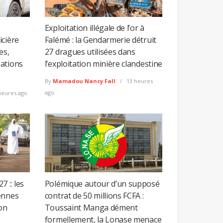
Exploitation illégale de l’or à
icière
Falémé : la Gendarmerie détruit
es,
27 dragues utilisées dans
ations
l’exploitation minière clandestine
By
Mamadou Nancy Fall
13 heures
ago
heures ago
 :: les
Polémique autour d’un supposé
ennes
contrat de 50 millions FCFA :
on
Toussaint Manga dément
formellement, la Lonase menace