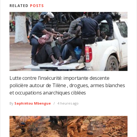
RELATED
POSTS
Lutte contre l’insécurité: importante descente
policière autour de Tilène , drogues, armes blanches
et occupations anarchiques ciblées
By
Saphiétou Mbengue
4 heures ago