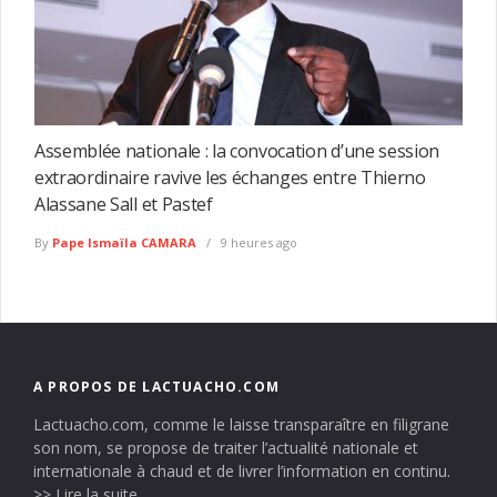
Assemblée nationale : la convocation d’une session
extraordinaire ravive les échanges entre Thierno
Alassane Sall et Pastef
By
Pape Ismaïla CAMARA
9 heures ago
A PROPOS DE LACTUACHO.COM
Lactuacho.com, comme le laisse transparaître en filigrane
son nom, se propose de traiter l’actualité nationale et
internationale à chaud et de livrer l’information en continu.
>> Lire la suite