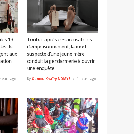
les 13
Touba : après des accusations
es, le
d’empoisonnement, la mort
gent aux
suspecte d’une jeune mère
uation
conduit la gendarmerie à ouvrir
une enquête
heure ago
By
Oumou Khaïry NDIAYE
1 heure ago