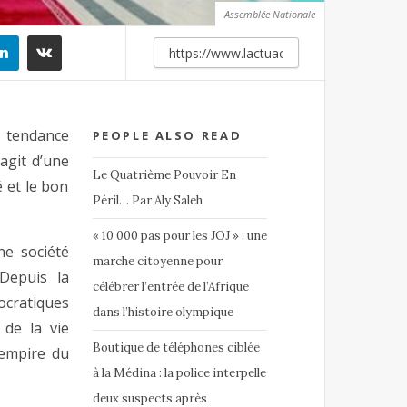
Assemblée Nationale
 tendance
PEOPLE ALSO READ
’agit d’une
Le Quatrième Pouvoir En
é et le bon
Péril… Par Aly Saleh
« 10 000 pas pour les JOJ » : une
ne société
marche citoyenne pour
Depuis la
célébrer l’entrée de l’Afrique
cratiques
dans l’histoire olympique
de la vie
Boutique de téléphones ciblée
l’empire du
à la Médina : la police interpelle
deux suspects après