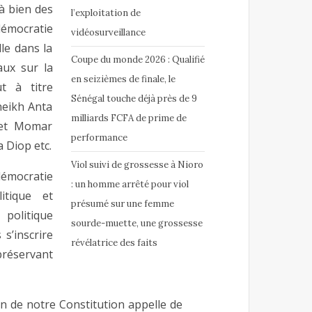
 à bien des
l’exploitation de
émocratie
vidéosurveillance
lle dans la
Coupe du monde 2026 : Qualifié
ux sur la
en seizièmes de finale, le
t à titre
Sénégal touche déjà près de 9
heikh Anta
milliards FCFA de prime de
 et Momar
performance
 Diop etc.
Viol suivi de grossesse à Nioro
démocratie
: un homme arrêté pour viol
itique et
présumé sur une femme
politique
sourde-muette, une grossesse
s’inscrire
révélatrice des faits
préservant
ion de notre Constitution appelle de