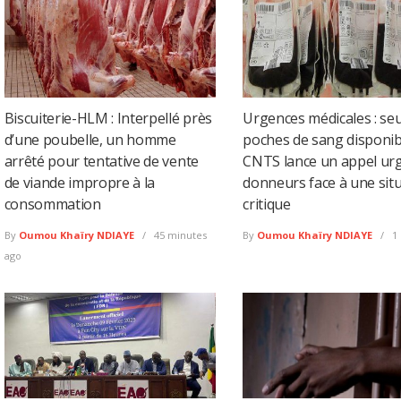
Biscuiterie-HLM : Interpellé près
Urgences médicales : seu
d’une poubelle, un homme
poches de sang disponibl
arrêté pour tentative de vente
CNTS lance un appel ur
de viande impropre à la
donneurs face à une sit
consommation
critique
By
Oumou Khaïry NDIAYE
45 minutes
By
Oumou Khaïry NDIAYE
1 
ago