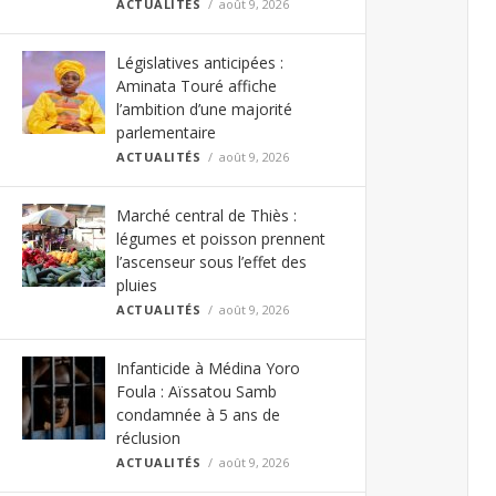
ACTUALITÉS
août 9, 2026
Législatives anticipées :
Aminata Touré affiche
l’ambition d’une majorité
parlementaire
ACTUALITÉS
août 9, 2026
Marché central de Thiès :
légumes et poisson prennent
l’ascenseur sous l’effet des
pluies
ACTUALITÉS
août 9, 2026
Infanticide à Médina Yoro
Foula : Aïssatou Samb
condamnée à 5 ans de
réclusion
ACTUALITÉS
août 9, 2026