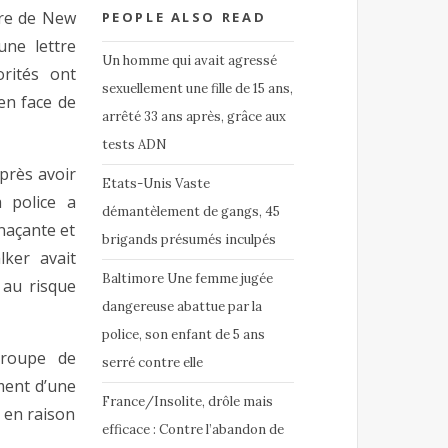
ire de New
PEOPLE ALSO READ
une lettre
Un homme qui avait agressé
rités ont
sexuellement une fille de 15 ans,
en face de
arrêté 33 ans après, grâce aux
tests ADN
près avoir
Etats-Unis Vaste
a police a
démantèlement de gangs, 45
enaçante et
brigands présumés inculpés
ker avait
Baltimore Une femme jugée
 au risque
dangereuse abattue par la
police, son enfant de 5 ans
groupe de
serré contre elle
ment d’une
France/Insolite, drôle mais
s en raison
efficace : Contre l’abandon de