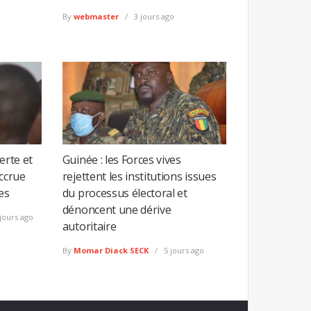
By
webmaster
3 jours ago
erte et
Guinée : les Forces vives
accrue
rejettent les institutions issues
es
du processus électoral et
dénoncent une dérive
jours ago
autoritaire
By
Momar Diack SECK
5 jours ago