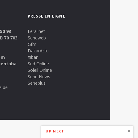
PRESSE EN LIGNE
 50 93
Leral.net
1) 70 703
Seneweb
Gfm
DakarActu
om
Xibar
uentaba
Sud Online
Soleil Online
Sunu News
Seneplus
e de
UP NEXT