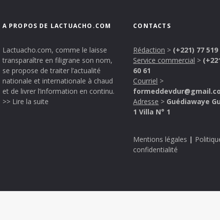
A PROPOS DE LACTUACHO.COM
CONTACTS
Lactuacho.com, comme le laisse
Rédaction
>
(+221) 77 519
transparaître en filigrane son nom,
Service commercial
>
(+22
se propose de traiter l’actualité
60 61
nationale et internationale à chaud
Courriel
>
et de livrer l’information en continu.
formeddevdur@gmail.c
>> Lire la suite
Adresse
>
Guédiawaye G
1 Villa N° 1
Mentions légales
|
Politiqu
confidentialité