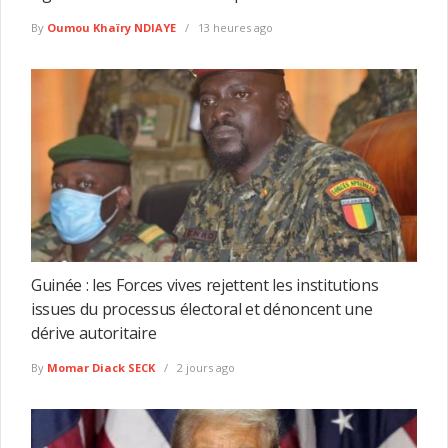
By
Oumou Khaïry NDIAYE
13 heures ago
Guinée : les Forces vives rejettent les institutions
issues du processus électoral et dénoncent une
dérive autoritaire
By
Momar Diack SECK
2 jours ago