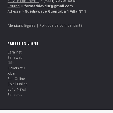
Service commercial
>
(+221) 70 703 60 61
Courriel
>
formeddevdur@gmail.com
Adresse
>
Guédiawaye Guentaba 1 Villa N° 1
Mentions légales
|
Politique de confidentialité
PRESSE EN LIGNE
Leral.net
Seneweb
Gfm
DakarActu
Xibar
Sud Online
Soleil Online
Sunu News
Seneplus