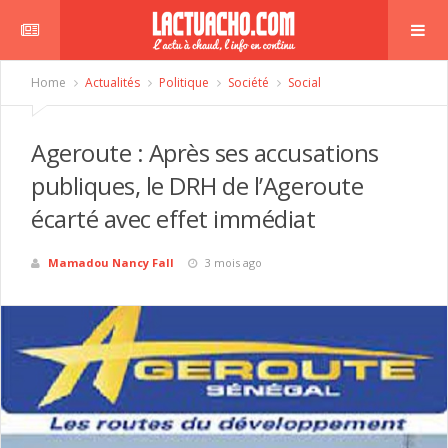
Home
Actualités
Politique
Société
Social
Ageroute : Après ses accusations
publiques, le DRH de l’Ageroute
écarté avec effet immédiat
Mamadou Nancy Fall
3 mois ago