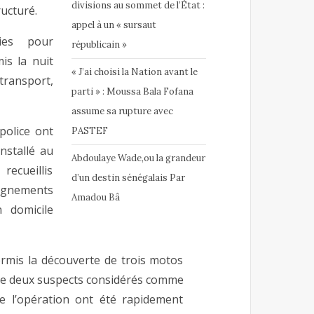
divisions au sommet de l’État :
ucturé.
appel à un « sursaut
ies pour
républicain »
is la nuit
« J’ai choisi la Nation avant le
ransport,
parti » : Moussa Bala Fofana
assume sa rupture avec
police ont
PASTEF
nstallé au
Abdoulaye Wade,ou la grandeur
recueillis
d’un destin sénégalais Par
ignements
Amadou Bâ
n domicile
ermis la découverte de trois motos
 de deux suspects considérés comme
e l’opération ont été rapidement