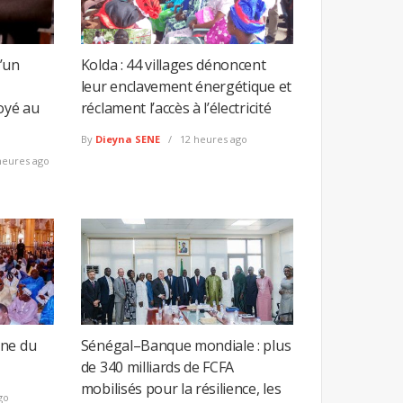
’un
Kolda : 44 villages dénoncent
leur enclavement énergétique et
oyé au
réclament l’accès à l’électricité
By
Dieyna SENE
12 heures ago
heures ago
ine du
Sénégal–Banque mondiale : plus
de 340 milliards de FCFA
mobilisés pour la résilience, les
go