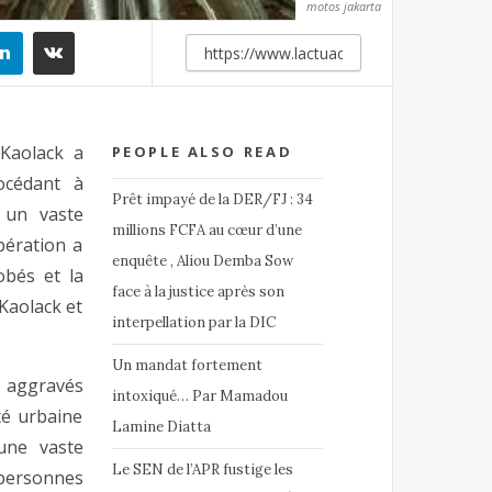
motos jakarta
Kaolack a
PEOPLE ALSO READ
océdant à
Prêt impayé de la DER/FJ : 34
s un vaste
millions FCFA au cœur d’une
pération a
enquête , Aliou Demba Sow
obés et la
face à la justice après son
Kaolack et
interpellation par la DIC
Un mandat fortement
s aggravés
intoxiqué… Par Mamadou
té urbaine
Lamine Diatta
une vaste
Le SEN de l’APR fustige les
 personnes