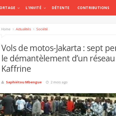
PORTAGE
L’INVITÉ
DÉTENTE
CONTRIBUTIONS
Home
Actualités
Société
Vols de motos-Jakarta : sept p
le démantèlement d’un réseau 
Kaffrine
Saphiétou Mbengue
2 mois ago