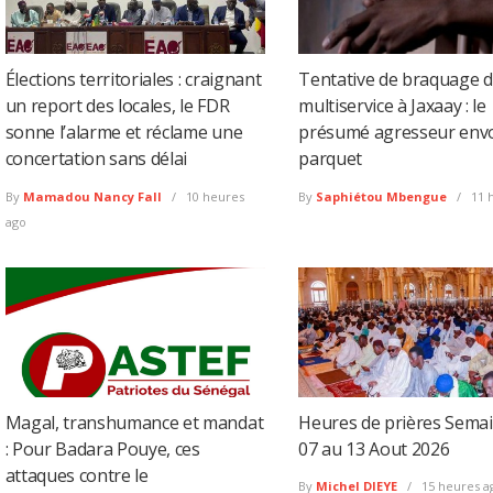
Élections territoriales : craignant
Tentative de braquage d
un report des locales, le FDR
multiservice à Jaxaay : le
sonne l’alarme et réclame une
présumé agresseur env
concertation sans délai
parquet
By
Mamadou Nancy Fall
10 heures
By
Saphiétou Mbengue
11 
ago
Magal, transhumance et mandat
Heures de prières Sema
: Pour Badara Pouye, ces
07 au 13 Aout 2026
attaques contre le
By
Michel DIEYE
15 heures a