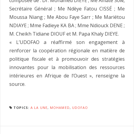
composée de : Dr. Mohamed DIEYE ; Me Amate Sow,
Secrétaire Général ; Me Ndèye Fatou CISSÉ ; Me
Moussa Niang ; Me Abou Faye Sarr ; Me Mariétou
NDIAYE ; Mme Fadieye KA BA ; Mme Ndiouck DENE ;
M. Cheikh Tidiane DIOUF et M. Papa Khaly DIEYE.
« L’UDOFAO a réaffirmé son engagement à
renforcer la coopération régionale en matière de
politique fiscale et à promouvoir des stratégies
innovantes pour la mobilisation des ressources
intérieures en Afrique de l’Ouest », renseigne la
source.
TOPICS:
A LA UNE
,
MOHAMED
,
UDOFAO