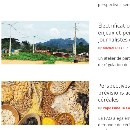
perspectives sen
Électrificati
enjeux et pe
journaliste
By
Michel DIEYE
En atelier de par
de régulation du 
Perspectives 
prévisions a
céréales
By
Pape Ismaïla 
La FAO a égalemen
demande de céréa