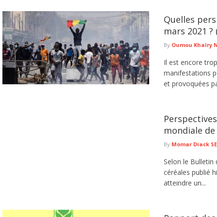
Quelles pers
mars 2021 ? 
By
Oumou Khaïry 
Il est encore tro
manifestations p
et provoquées par
Perspectives
mondiale de 
By
Momar Diack S
Selon le Bulletin
céréales publié h
atteindre un...