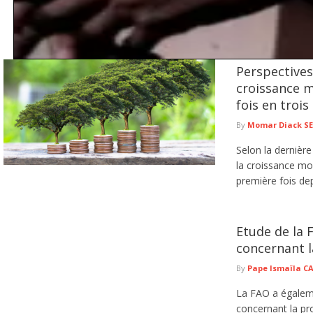
Perspectives
Tentative de braquage d’un multiservice à Jaxaay : le présum
croissance m
Le Commissariat d’arrondissement de Jaxaay a annoncé le défèrement au parqu
fois en trois
de ...
lire plus
By
Momar Diack S
Selon la dernièr
la croissance mon
première fois depu
Etude de la 
concernant l
By
Pape Ismaïla 
La FAO a égaleme
concernant la pr