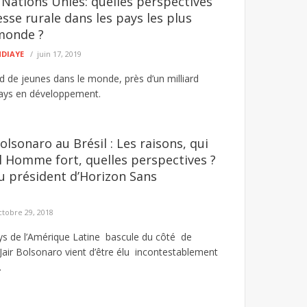
Nations Unies: quelles perspectives
esse rurale dans les pays les plus
monde ?
NDIAYE
juin 17, 2019
ard de jeunes dans le monde, près d’un milliard
pays en développement.
olsonaro au Brésil : Les raisons, qui
l Homme fort, quelles perspectives ?
du président d’Horizon Sans
ctobre 29, 2018
ys de l’Amérique Latine bascule du côté de
 Jair Bolsonaro vient d’être élu incontestablement
.