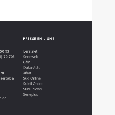
PRESSE EN LIGNE
 50 93
Leral.net
1) 70 703
Seneweb
Gfm
DakarActu
om
Xibar
uentaba
Sud Online
Soleil Online
Sunu News
Seneplus
e de