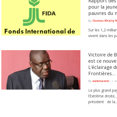
Rapport des 
pour la jeun
pauvres du 
By
Oumou Khaïry 
Sur les 1,2 milli
vivent dans les 
Victoire de B
est ce nouve
L’éclairage 
Frontières…
By
webmaster
o
Le plus grand pa
l’Extrême droite,
président de la..