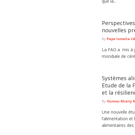
que la...
Perspectives
nouvelles pr
By
Pape Ismaïla 
La FAO a mis à j
mondiale de céréa
Systèmes ali
Etude de la F
et la résili
By
Oumou Khaïry 
Une nouvelle étu
l’alimentation et
alimentaires des 