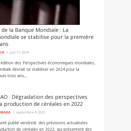
 de la Banque Mondiale : La
é agresseur envoyé au parquet
ondiale se stabilise pour la première
et d’un individu mis en cause dans une affaire
 ans
ECK
juin 17, 2024
e édition des Perspectives économiques mondiales,
diale devrait se stabiliser en 2024 pour la
is trois ans,...
FAO : Dégradation des perspectives
a production de céréales en 2022
CAMARA
septembre 4, 2022
nt publié vendredi des prévisions actualisées
oduction de céréales en 2022, qui présentent des