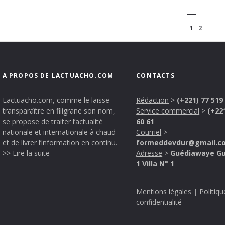
1
2
A PROPOS DE LACTUACHO.COM
CONTACTS
Lactuacho.com, comme le laisse
Rédaction
>
(+221) 77 519
transparaître en filigrane son nom,
Service commercial
>
(+22
se propose de traiter l’actualité
60 61
nationale et internationale à chaud
Courriel
>
et de livrer l’information en continu.
formeddevdur@gmail.c
>> Lire la suite
Adresse
>
Guédiawaye G
1 Villa N° 1
Mentions légales
|
Politiqu
confidentialité