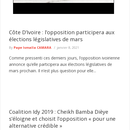
Sécurisation de Dakar : vaste opération de la
gendarmerie contre les abris provisoires
La Compagnie de gendarmerie de Dakar a mené, dans la
soirée du jeudi 6 août 2026, une importante opération de ...
Côte D’Ivoire : l’opposition participera aux
lire plus
élections législatives de mars
By
Pape Ismaïla CAMARA
janvier 8, 2021
Comme pressenti ces derniers jours, l’opposition ivoirienne
annonce qu’elle participera aux élections législatives de
mars prochain. Il n’est plus question pour elle...
Coalition Idy 2019 : Cheikh Bamba Dièye
s’éloigne et choisit l’opposition « pour une
alternative crédible »