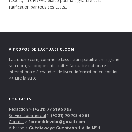
l’Ouest, la CEDEAO plaide pour la signature et la
ratification par tous ses Etats...
A PROPOS DE LACTUACHO.COM
Lactuacho.com, comme le laisse transparaître en filigrane
son nom, se propose de traiter l’actualité nationale et
internationale à chaud et de livrer l’information en continu.
>> Lire la suite
CONTACTS
Rédaction
>
(+221) 77 519 50 93
Service commercial
>
(+221) 70 703 60 61
Courriel
>
formeddevdur@gmail.com
Adresse
>
Guédiawaye Guentaba 1 Villa N° 1