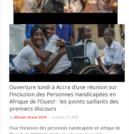
Exploitation illégale de l'or à Falémé : la
Gendarmerie détruit 27 dragues utilisées dans
l'exploitation minière clandestine
La Gendarmerie nationale poursuit ses opérations de lutte
contre l'exploitation illégale des ressources naturelles dans l'Est
du Sénégal. Dans le ...
lire plus
Ouverture lundi à Accra d’une réunion sur
l’Inclusion des Personnes Handicapées en
Afrique de l’Ouest : les points saillants des
premiers discours
By
Momar Diack SECK
octobre 12, 2022
Pour l’Inclusion des personnes handicapées en Afrique de