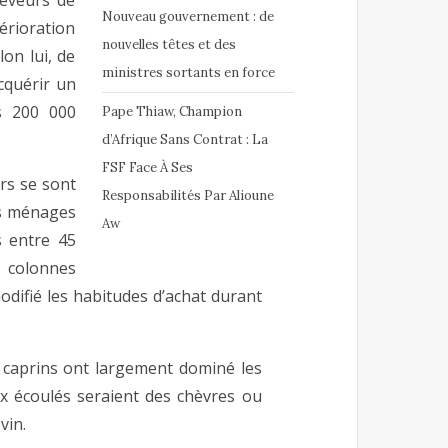
leveurs de
Nouveau gouvernement : de
térioration
nouvelles têtes et des
on lui, de
ministres sortants en force
cquérir un
s 200 000
Pape Thiaw, Champion
d’Afrique Sans Contrat : La
FSF Face À Ses
rs se sont
Responsabilités Par Alioune
es ménages
Aw
s entre 45
s colonnes
difié les habitudes d’achat durant
s caprins ont largement dominé les
ux écoulés seraient des chèvres ou
vin.