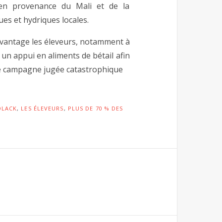
x en provenance du Mali et de la
es et hydriques locales.
 davantage les éleveurs, notamment à
 un appui en aliments de bétail afin
e campagne jugée catastrophique
OLACK
,
LES ÉLEVEURS
,
PLUS DE 70 % DES