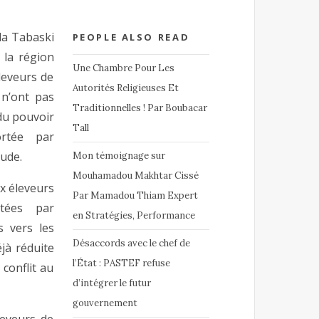
la Tabaski
PEOPLE ALSO READ
 la région
Une Chambre Pour Les
leveurs de
Autorités Religieuses Et
 n’ont pas
Traditionnelles ! Par Boubacar
du pouvoir
Tall
rtée par
tude.
Mon témoignage sur
Mouhamadou Makhtar Cissé
x éleveurs
Par Mamadou Thiam Expert
rtées par
en Stratégies, Performance
 vers les
Désaccords avec le chef de
jà réduite
l’État : PASTEF refuse
conflit au
d’intégrer le futur
gouvernement