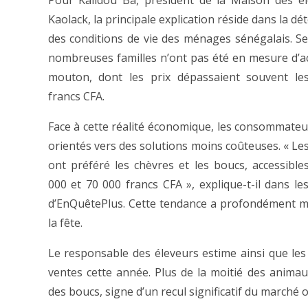
Pour Kalidou Ba, président de la Maison des é
Kaolack, la principale explication réside dans la dé
des conditions de vie des ménages sénégalais. Sel
nombreuses familles n’ont pas été en mesure d’a
mouton, dont les prix dépassaient souvent le
francs CFA.
Face à cette réalité économique, les consommateu
orientés vers des solutions moins coûteuses. « L
ont préféré les chèvres et les boucs, accessible
000 et 70 000 francs CFA », explique-t-il dans le
d’EnQuêtePlus. Cette tendance a profondément mo
la fête.
Le responsable des éleveurs estime ainsi que le
ventes cette année. Plus de la moitié des anima
des boucs, signe d’un recul significatif du marché o