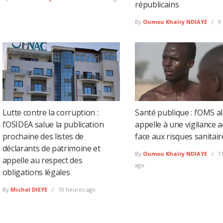
républicains
By
Oumou Khaïry NDIAYE
9 
Lutte contre la corruption :
Santé publique : l’OMS al
l’OSIDEA salue la publication
appelle à une vigilance 
prochaine des listes de
face aux risques sanitair
déclarants de patrimoine et
By
Oumou Khaïry NDIAYE
11
appelle au respect des
ago
obligations légales
By
Michel DIEYE
10 heures ago