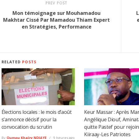
PREV POST
Mon témoignage sur Mouhamadou
L
Makhtar Cissé Par Mamadou Thiam Expert
en Stratégies, Performance
RELATED
POSTS
Élections locales : le mois d’août
Keur Massar : Après Mar
s’annonce décisif pour la
Angélique Diouf, Amina
convocation du scrutin
quitte Pastef pour rejoi
Kiiraay-Les Patriotes
By
Oumou Khaïry NDIAYE
9 heures ago