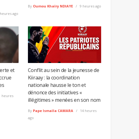
By
Oumou Khaïry NDIAYE
9 heures ago
heures ago
erte et
Conflit au sein de la jeunesse de
accrue
Kiiraay : la coordination
es
nationale hausse le ton et
dénonce des initiatives «
 heures
illégitimes » menées en son nom
By
Pape Ismaïla CAMARA
14 heures
ago