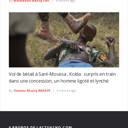
By
Mamadou Nancy Fall
4 heures ago
Vol de bétail à Saré-Moussa , Kolda : surpris en train
dans une concession, un homme ligoté et lynché
By
Oumou Khaïry NDIAYE
4 heures ago
A PROPOS DE LACTUACHO.COM