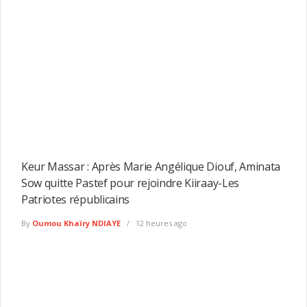
Keur Massar : Après Marie Angélique Diouf, Aminata
Sow quitte Pastef pour rejoindre Kiiraay-Les
Patriotes républicains
By
Oumou Khaïry NDIAYE
12 heures ago