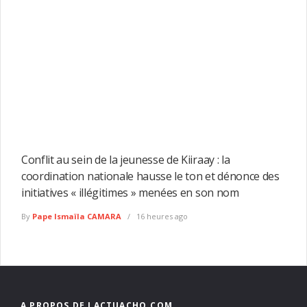
Conflit au sein de la jeunesse de Kiiraay : la
coordination nationale hausse le ton et dénonce des
initiatives « illégitimes » menées en son nom
By
Pape Ismaïla CAMARA
16 heures ago
A PROPOS DE LACTUACHO.COM