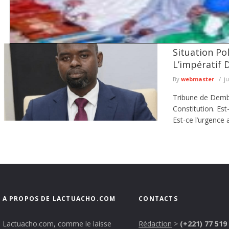
Situation Po
Heures de prières Semaine du 07 au 13 Aout 2026
L’impératif 
Fadjr 05 heures 40 minutes Suba 05 h
...
lire plus
By
webmaster
ju
Tribune de Demba
Constitution. Est
Est-ce l’urgence a
A PROPOS DE LACTUACHO.COM
CONTACTS
Lactuacho.com, comme le laisse
Rédaction
>
(+221) 77 519