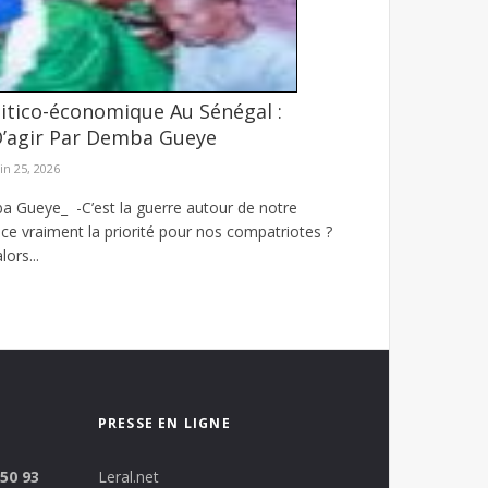
litico-économique Au Sénégal :
D’agir Par Demba Gueye
eures 55 minutes Tisbar
in 25, 2026
 Gueye_ -C’est la guerre autour de notre
-ce vraiment la priorité pour nos compatriotes ?
lors...
PRESSE EN LIGNE
 50 93
Leral.net