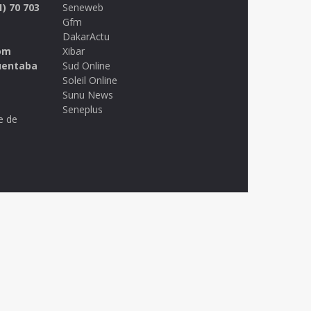
1) 70 703
Seneweb
Gfm
DakarActu
om
Xibar
uentaba
Sud Online
Soleil Online
Sunu News
Seneplus
e de