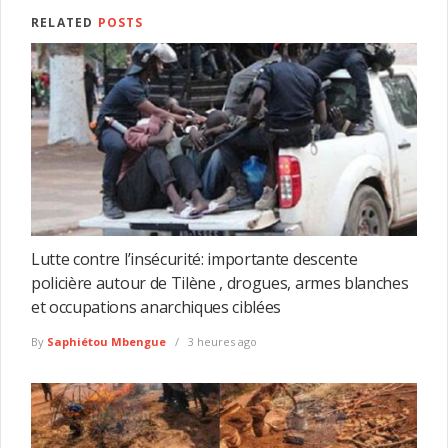
RELATED
POSTS
Lutte contre l’insécurité: importante descente
policière autour de Tilène , drogues, armes blanches
et occupations anarchiques ciblées
By
Saphiétou Mbengue
3 heures ago