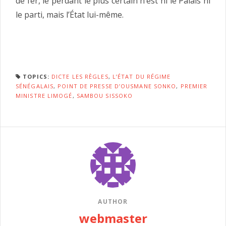
de fer, le perdant le plus certain n’est ni le Palais ni
le parti, mais l’État lui-même.
TOPICS:
DICTE LES RÈGLES
,
L’ÉTAT DU RÉGIME
SÉNÉGALAIS
,
POINT DE PRESSE D’OUSMANE SONKO
,
PREMIER
MINISTRE LIMOGÉ
,
SAMBOU SISSOKO
AUTHOR
webmaster