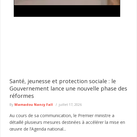
 s'annonce
Keur Massar : Après Marie Angélique Dio
utin
Aminata Sow quitte Pastef pour rejoindre
Les Patriotes républicains
ions locales continue
Le parti Pastef continue d'enregistrer des départs 
litique et ...
département de Keur Massar. Après celui de l'anci
de la ...
lire plus
Santé, jeunesse et protection sociale : le
Gouvernement lance une nouvelle phase des
réformes
By
Mamadou Nancy Fall
juillet 17, 2026
Au cours de sa communication, le Premier ministre a
détaillé plusieurs mesures destinées à accélérer la mise en
œuvre de l’Agenda national...