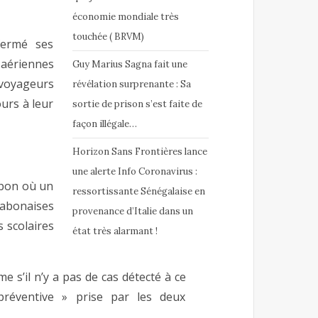
économie mondiale très
touchée ( BRVM)
fermé ses
 aériennes
Guy Marius Sagna fait une
 voyageurs
révélation surprenante : Sa
ours à leur
sortie de prison s’est faite de
façon illégale…
Horizon Sans Frontières lance
une alerte Info Coronavirus :
abon où un
ressortissante Sénégalaise en
 gabonaises
provenance d’Italie dans un
 scolaires
état très alarmant !
 s’il n’y a pas de cas détecté à ce
préventive » prise par les deux