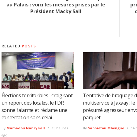
au Palais : voici les mesures prises par le
pr
Président Macky Sall
RELATED
POSTS
Élections territoriales : craignant
Tentative de braquage d
un report des locales, le FDR
multiservice à Jaxaay : le
sonne l’alarme et réclame une
présumé agresseur env
concertation sans délai
parquet
By
Mamadou Nancy Fall
13 heures
By
Saphiétou Mbengue
14 
ago