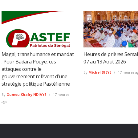
Magal, transhumance et mandat
Heures de prières Sema
: Pour Badara Pouye, ces
07 au 13 Aout 2026
attaques contre le
By
Michel DIEYE
17 heures a
gouvernement relèvent d’une
stratégie politique Pastéfienne
By
Oumou Khaïry NDIAYE
17 heures
ago