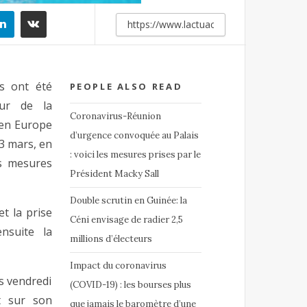
s ont été
PEOPLE ALSO READ
eur de la
Coronavirus-Réunion
’en Europe
d’urgence convoquée au Palais
3 mars, en
: voici les mesures prises par le
s mesures
Président Macky Sall
Double scrutin en Guinée: la
t la prise
Céni envisage de radier 2,5
nsuite la
millions d’électeurs
Impact du coronavirus
s vendredi
(COVID-19) : les bourses plus
t sur son
que jamais le baromètre d’une