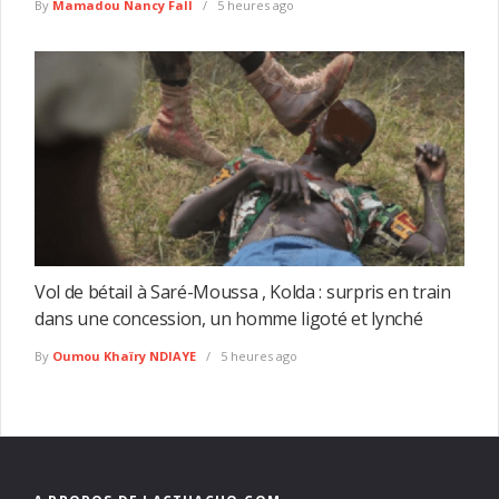
By
Mamadou Nancy Fall
5 heures ago
Vol de bétail à Saré-Moussa , Kolda : surpris en train
dans une concession, un homme ligoté et lynché
By
Oumou Khaïry NDIAYE
5 heures ago