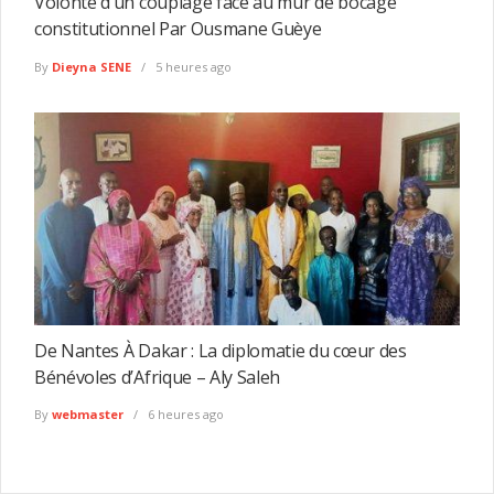
Volonté d’un couplage face au mur de bocage
constitutionnel Par Ousmane Guèye
By
Dieyna SENE
5 heures ago
De Nantes À Dakar : La diplomatie du cœur des
Bénévoles d’Afrique – Aly Saleh
By
webmaster
6 heures ago