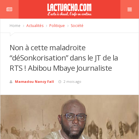
Home
Actualités
Politique
Société
Non à cette maladroite
“déSonkorisation” dans le JT de la
RTS ! Abibou Mbaye Journaliste
Mamadou Nancy Fall
2 mois ago